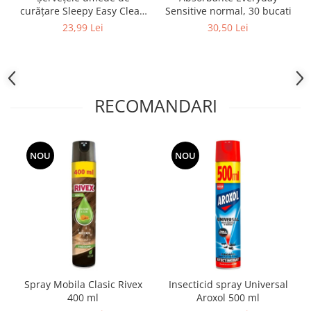
curățare Sleepy Easy Clean
Sensitive normal, 30 bucati
Kitchen cu ulei natural de
23,99 Lei
30,50 Lei
grapefruit – 50 bucăți
RECOMANDARI
NOU
NOU
Spray Mobila Clasic Rivex
Insecticid spray Universal
400 ml
Aroxol 500 ml