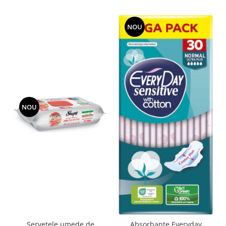
Rezerva mop
NOU
Solutie anticalcar pentru cafetiere
Solutie curatare aparatura
electronica
Solutie multisuprafete
NOU
Șervețele umede de
Absorbante Everyday