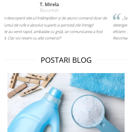
D. Cristian
Iași
ar de
„Serviciu rapid, produse de calitate și prețuri decente. Am luat
detergent lichid și soluții pentru baie – miros foarte bine și curăță
st
eficient. În plus, coletul a venit a doua zi, ceea ce e un mare plus.
Recomand cu încredere!”
POSTARI BLOG