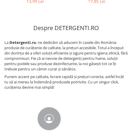
13,99 Lei
17,85 Lei
Despre DETERGENTI.RO
La
Detergenti.ro
, ne dedicăm să aducem în casele din România
produse de curățenie de calitate, la prețuri accesibile. Totul a început
din dorința de a oferi soluții eficiente și sigure pentru igiena zilnică, fără
compromisuri. Fie că ai nevoie de detergenți pentru haine, soluții
pentru podele sau produse dezinfectante, la noi găsești tot ce îți
trebuie pentru un cămin curat și sănătos.
Punem accent pe calitate, livrare rapidă și prețuri corecte, astfel încât
tu să ai mereu la îndemână produsele potrivite. Cu un singur click,
curățenia devine mai simplă!