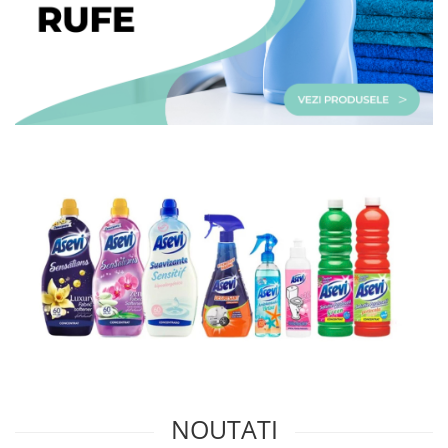
Odorizant toaleta
Solutii desfundat tevi
Hartie igienica
Produse curatenie casa
Solutie curatat geamuri
Solutie curatat podele
Solutie curatat mobila
Solutii dezinfectante
Odorizant camera
Solutie curatat covoare
Detergenti universani
Servetele umede antibacteriene
suprafete
Cristale Aspirator
Laveta magica
Maturi, mopuri si galeti
Solutii Antimucegai
NOUTATI
Manusi