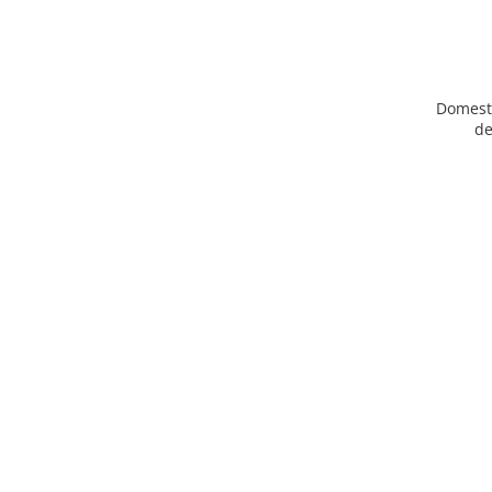
Domest
de