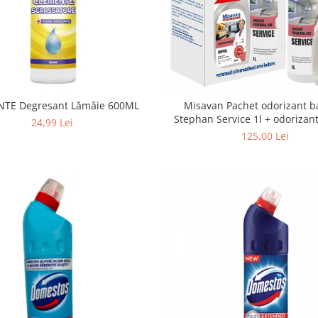
TE Degresant Lămâie 600ML
Misavan Pachet odorizant ba
Stephan Service 1l + odorizan
24,99 Lei
Dr. Stephan Tropical 75
125,00 Lei