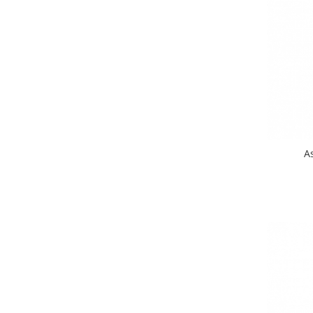
Odorizant toaleta
Solutii desfundat tevi
Hartie igienica
Produse curatenie casa
Solutie curatat geamuri
Solutie curatat podele
Solutie curatat mobila
Solutii dezinfectante
Odorizant camera
A
Solutie curatat covoare
Detergenti universani
Servetele umede antibacteriene
suprafete
Cristale Aspirator
Laveta magica
Maturi, mopuri si galeti
Solutii Antimucegai
Manusi