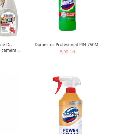
ie Dr.
Domestos Profesional PIN 750ML
t camera
8,90 Lei
0ml