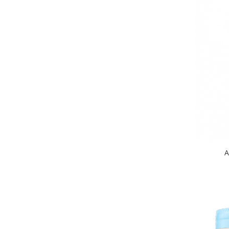
Rezerva mop
Solutie anticalcar pentru cafetiere
Solutie curatare aparatura
electronica
Solutie multisuprafete