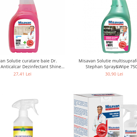
an Solutie curatare baie Dr.
Misavan Solutie multisupraf
Anticalcar Dezinfectant Shine-
Stephan Spray&Wipe 75
Bath 750ml
27,41 Lei
30,90 Lei