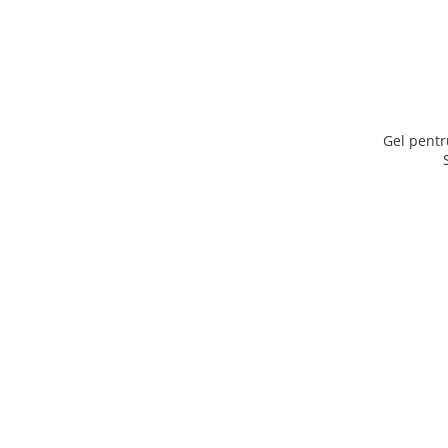
Detergent vase
Solutii suprafete bucatarie
Prosoape de hartie si servetele
Bureti vase si lavete
Saci menajeri
Gel pentr
Folii si pungi alimentare
Vesela de unica folosinta
Degresant
intretinere masina spalat vase
Pungi congelator
Pungi gheata
Rezerve filtru Cafea
Produse curatenie baie
Solutii suprafete baie
Dezinfectat toaleta
Detartrant toaleta