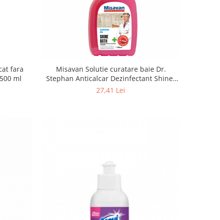
cat fara
Misavan Solutie curatare baie Dr.
 500 ml
Stephan Anticalcar Dezinfectant Shine-
Bath 750ml
27,41 Lei