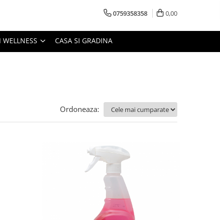
0759358358
0,00
I WELLNESS
CASA SI GRADINA
Ordoneaza: