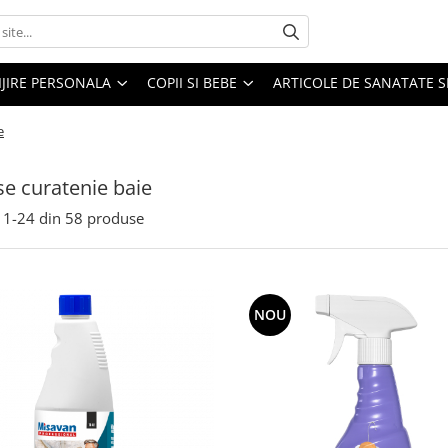
IJIRE PERSONALA
COPII SI BEBE
ARTICOLE DE SANATATE S
e
e curatenie baie
1-
24
din
58
produse
NOU