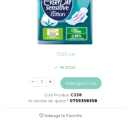
Detergent vase
Solutii suprafete bucatarie
Prosoape de hartie si servetele
Bureti vase si lavete
Saci menajeri
Folii si pungi alimentare
Vesela de unica folosinta
Degresant
19,50 Lei
intretinere masina spalat vase
Pungi congelator
IN STOC
Pungi gheata
Rezerve filtru Cafea
Adauga in cos
Produse curatenie baie
Solutii suprafete baie
Cod Produs:
C338
Dezinfectat toaleta
Ai nevoie de ajutor?
0759358358
Detartrant toaleta
Odorizant toaleta
Adauga la Favorite
Solutii desfundat tevi
Hartie igienica