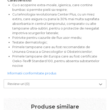
Caracteristici
Solutie curatare aparatura
Cu o acoperire extra-moale, igienica, care contine
bumbac si permite pielii sa respire;
electronica
Cu tehnologia revolutionara Center Plus, cu un miez
Solutie multisuprafete
extins, care asigura cu pana la 30% mai multa suprafata
absorbanta in centrul tamponului, comparativ cu alte
tampoane ultra-subtiri, pentru o protectie de neegalat
impotriva scurgerilor laterale;
Potrivite pentru cazurile de flux usor-mediu;
Testate dermatologic;
Primele tampoane care au fost recomandate de
Uniunea Greaca a Ginecologilor si Obstetricienilor;
Primele tampoane din Europa care au fost certificate
Oeko-Tex® Standard 100, pentru absenta substantelor
nocive
Informatii conformitate produs
Review-uri
(0)
Produse similare