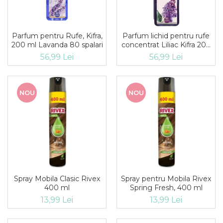
Parfum pentru Rufe, Kifra,
Parfum lichid pentru rufe
200 ml Lavanda 80 spalari
concentrat Liliac Kifra 200
ml 80 spalari
56,99 Lei
56,99 Lei
NOU
NOU
Spray Mobila Clasic Rivex
Spray pentru Mobila Rivex
400 ml
Spring Fresh, 400 ml
13,99 Lei
13,99 Lei