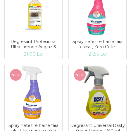
Solutie curatare aparatura
electronica
Solutie multisuprafete
Degresant Profesional
Spray netezire haine fara
Ultra Limone Aragaz &
calcat, Zero Cute
Cuptor
Harmony Misavan, 500 ml
21,00 Lei
21,55 Lei
NOU
NOU
Spray netezire haine fara
Degresant Universal Dasty
calcat fara parfum, Zero
Super Lemon, 240 ml