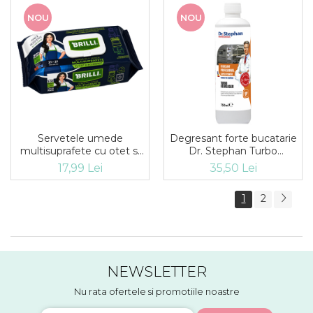
NOU
NOU
Servetele umede
Degresant forte bucatarie
multisuprafete cu otet si
Dr. Stephan Turbo
bicarbonat Brilli, 100
Degreaser 750ml
17,99 Lei
35,50 Lei
buc/set
1
2
NEWSLETTER
Nu rata ofertele si promotiile noastre