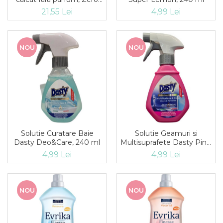
Cute Misavan, 500 ml
21,55 Lei
4,99 Lei
NOU
NOU
Solutie Curatare Baie
Solutie Geamuri si
Dasty Deo&Care, 240 ml
Multisuprafete Dasty Pink,
240 ml
4,99 Lei
4,99 Lei
NOU
NOU