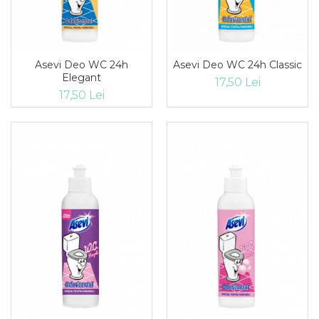
Detergent vase
Solutii suprafete bucatarie
Prosoape de hartie si servetele
Bureti vase si lavete
Asevi Deo WC 24h
Asevi Deo WC 24h Classic
Saci menajeri
Elegant
17,50 Lei
Folii si pungi alimentare
17,50 Lei
Vesela de unica folosinta
Degresant
intretinere masina spalat vase
Pungi congelator
Pungi gheata
Rezerve filtru Cafea
Produse curatenie baie
Solutii suprafete baie
Dezinfectat toaleta
Detartrant toaleta
Odorizant toaleta
Solutii desfundat tevi
Hartie igienica