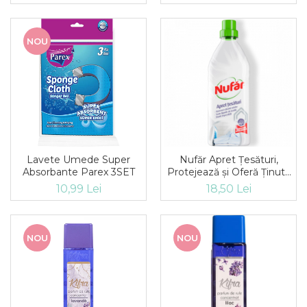
NOU
Lavete Umede Super
Nufăr Apret Țesături,
Absorbante Parex 3SET
Protejează și Oferă Ținută
Hainelor Albe sau Colorate,
10,99 Lei
18,50 Lei
750 ml
NOU
NOU