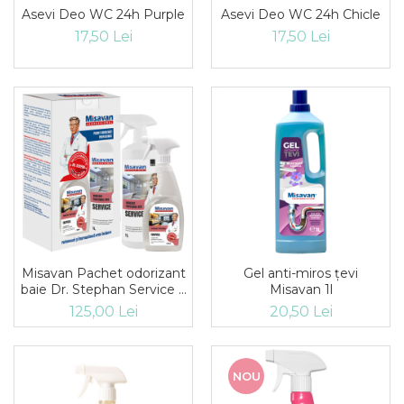
Asevi Deo WC 24h Purple
Asevi Deo WC 24h Chicle
Produse curatenie casa
17,50 Lei
17,50 Lei
Solutie curatat geamuri
Solutie curatat podele
Solutie curatat mobila
Solutii dezinfectante
Odorizant camera
Solutie curatat covoare
Detergenti universani
Servetele umede antibacteriene
suprafete
Cristale Aspirator
Laveta magica
Misavan Pachet odorizant
Gel anti-miros țevi
Maturi, mopuri si galeti
baie Dr. Stephan Service 1l
Misavan 1l
Solutii Antimucegai
+ odorizant camera Dr.
125,00 Lei
20,50 Lei
Manusi
Stephan Tropical 750ml
Rezerva mop
NOU
Solutie anticalcar pentru
cafetiere