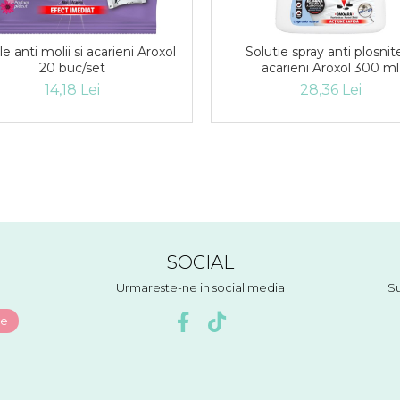
le anti molii si acarieni Aroxol
Solutie spray anti plosnite
20 buc/set
acarieni Aroxol 300 ml
14,18 Lei
28,36 Lei
SOCIAL
Urmareste-ne in social media
Su