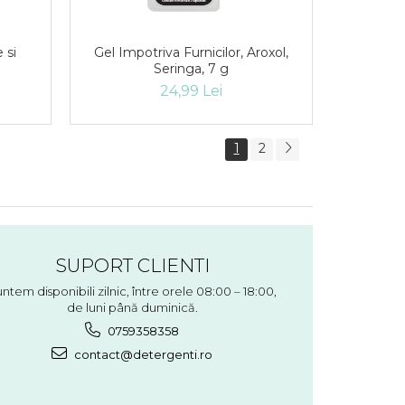
 si
Gel Impotriva Furnicilor, Aroxol,
Seringa, 7 g
24,99 Lei
1
2
SUPORT CLIENTI
ntem disponibili zilnic, între orele 08:00 – 18:00,
de luni până duminică.
0759358358
contact@detergenti.ro