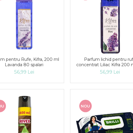
m pentru Rufe, Kifra, 200 ml
Parfum lichid pentru ru
Lavanda 80 spalari
concentrat Liliac Kifra 200
spalari
56,99 Lei
56,99 Lei
OU
NOU