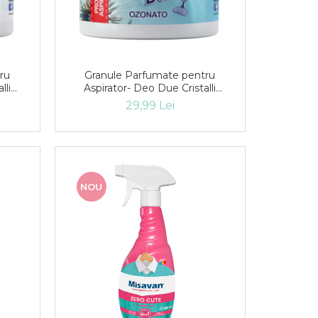
ru
Granule Parfumate pentru
lli
Aspirator- Deo Due Cristalli
Ozonato 500g
29,99 Lei
NOU