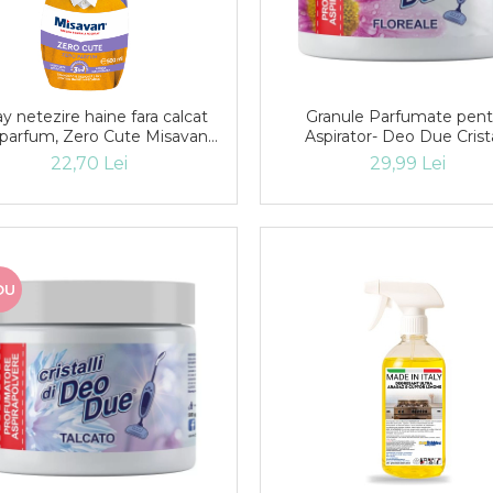
ay netezire haine fara calcat
Granule Parfumate pent
 parfum, Zero Cute Misavan,
Aspirator- Deo Due Crista
500 ml
Floreale 500g
22,70 Lei
29,99 Lei
OU