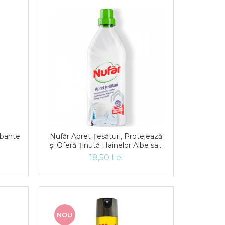
bante
Nufăr Apret Țesături, Protejează
și Oferă Ținută Hainelor Albe sau
Colorate, 750 ml
18,50 Lei
NOU