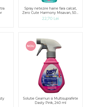
tra
Spray netezire haine fara calcat,
or
Zero Cute Harmony Misavan, 500
ml
22,70 Lei
NOU
sty
Solutie Geamuri si Multisuprafete
Dasty Pink, 240 ml