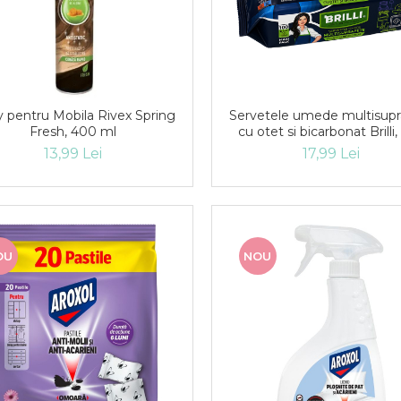
y pentru Mobila Rivex Spring
Servetele umede multisupr
Fresh, 400 ml
cu otet si bicarbonat Brilli
buc/set
13,99 Lei
17,99 Lei
OU
NOU