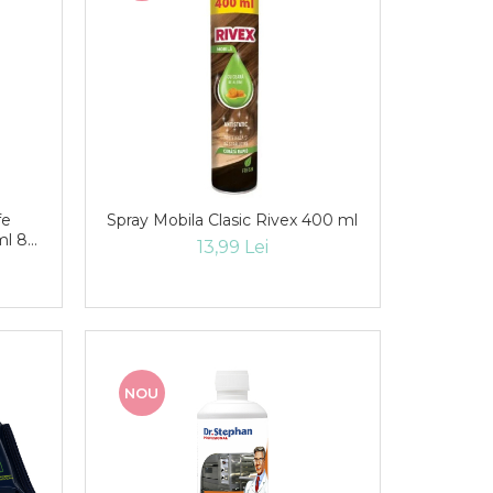
fe
Spray Mobila Clasic Rivex 400 ml
 ml 80
13,99 Lei
NOU