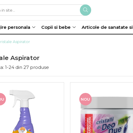
jire personala
Copii si bebe
Articole de sanatate s
ristale Aspirator
ale Aspirator
a:
1-
24
din
27
produse
OU
NOU