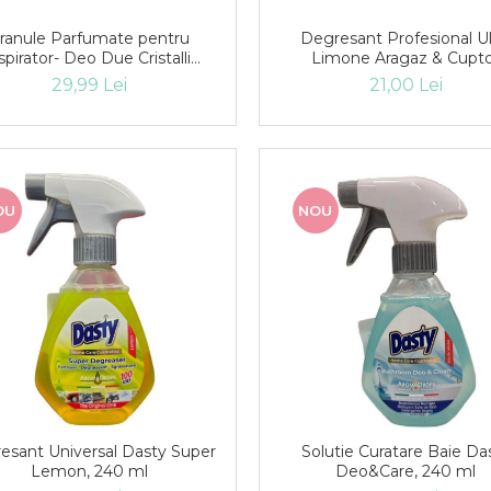
ranule Parfumate pentru
Degresant Profesional Ul
spirator- Deo Due Cristalli
Limone Aragaz & Cupt
Talcato 500g
29,99 Lei
21,00 Lei
OU
NOU
esant Universal Dasty Super
Solutie Curatare Baie Da
Lemon, 240 ml
Deo&Care, 240 ml