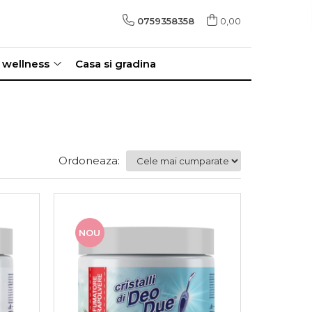
0759358358
0,00
i wellness
Casa si gradina
Ordoneaza:
NOU