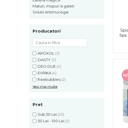
Laveta magica
Detergent vase
Maturi, mopuri si galeti
Solutii suprafete bucatarie
Solutii Antimucegai
Prosoape de hartie si servetele
Bureti vase si lavete
Saci menajeri
Spr
Producatori
Folii si pungi alimentare
fara
Vesela de unica folosinta
Degresant
AROXOL
(3)
intretinere masina spalat vase
DASTY
(3)
Pungi congelator
DEO DUE
(4)
Pungi gheata
EVRIKA
(4)
N
Rezerve filtru Cafea
freebubbles
(2)
Produse curatenie baie
Vezi mai multe
Solutii suprafete baie
Dezinfectat toaleta
Pret
Detartrant toaleta
Odorizant toaleta
Sub 50 Lei
(25)
Solutii desfundat tevi
50 Lei - 100 Lei
(2)
Hartie igienica