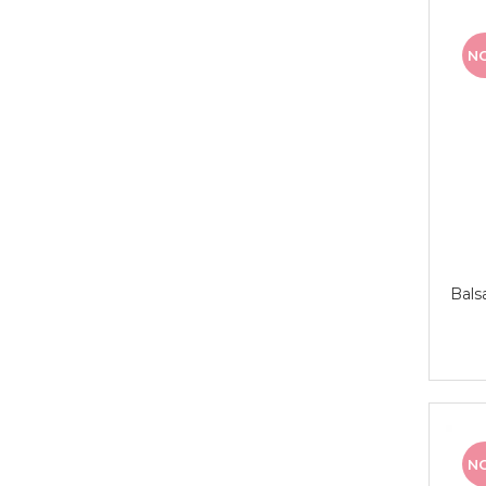
N
Bals
N