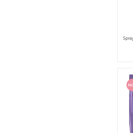
Spra
N