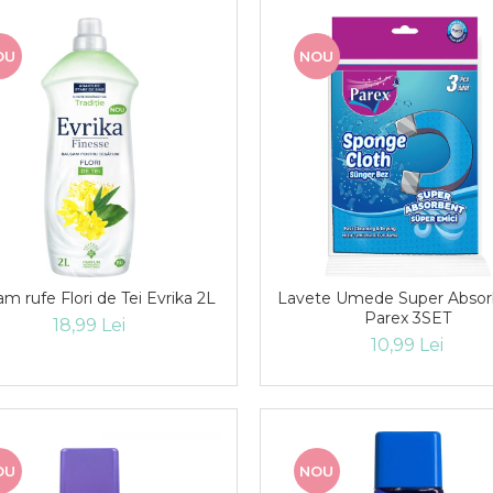
OU
NOU
am rufe Flori de Tei Evrika 2L
Lavete Umede Super Absor
Parex 3SET
18,99 Lei
10,99 Lei
OU
NOU