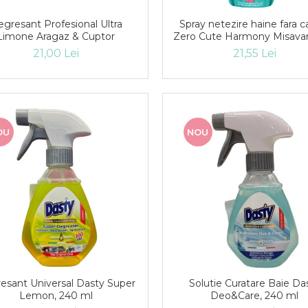
gresant Profesional Ultra
Spray netezire haine fara ca
Limone Aragaz & Cuptor
Zero Cute Harmony Misava
ml
21,00 Lei
21,55 Lei
OU
NOU
esant Universal Dasty Super
Solutie Curatare Baie Da
Lemon, 240 ml
Deo&Care, 240 ml