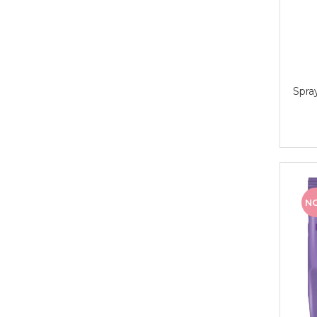
Spra
N