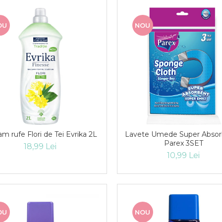
OU
NOU
am rufe Flori de Tei Evrika 2L
Lavete Umede Super Absor
Parex 3SET
18,99 Lei
10,99 Lei
OU
NOU