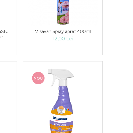
SSIC
Misavan Spray apret 400ml
uc
12,00 Lei
NOU