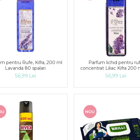
m pentru Rufe, Kifra, 200 ml
Parfum lichid pentru ru
Lavanda 80 spalari
concentrat Liliac Kifra 200
spalari
56,99 Lei
56,99 Lei
OU
NOU