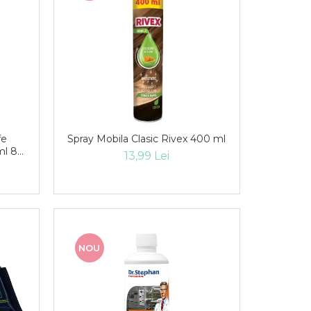
fe
Spray Mobila Clasic Rivex 400 ml
 ml 80
13,99 Lei
NOU