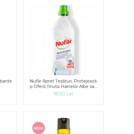
bante
Nufăr Apret Țesături, Protejează
și Oferă Ținută Hainelor Albe sau
Colorate, 750 ml
18,50 Lei
NOU