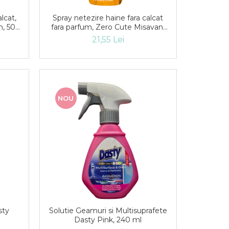
lcat,
Spray netezire haine fara calcat
n, 500
fara parfum, Zero Cute Misavan,
500 ml
21,55 Lei
NOU
sty
Solutie Geamuri si Multisuprafete
Dasty Pink, 240 ml