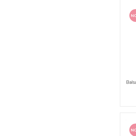
N
Bals
N