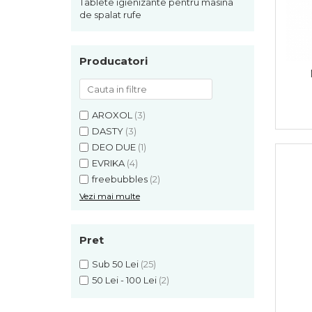
Detergent vase
Tablete igienizante pentru masina
de spalat rufe
Solutii suprafete bucatarie
Prosoape de hartie si servetele
Bureti vase si lavete
Producatori
Saci menajeri
Folii si pungi alimentare
Vesela de unica folosinta
AROXOL
(3)
Degresant
DASTY
(3)
intretinere masina spalat vase
DEO DUE
(1)
Pungi congelator
EVRIKA
(4)
Pungi gheata
freebubbles
(2)
Rezerve filtru Cafea
Vezi mai multe
Produse curatenie baie
Solutii suprafete baie
Pret
Dezinfectat toaleta
Detartrant toaleta
Sub 50 Lei
(25)
Odorizant toaleta
50 Lei - 100 Lei
(2)
Solutii desfundat tevi
Hartie igienica