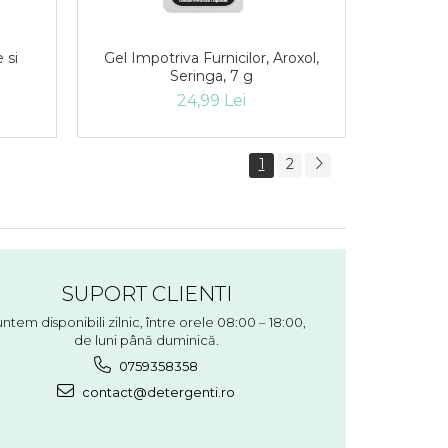
 si
Gel Impotriva Furnicilor, Aroxol,
Seringa, 7 g
24,99 Lei
1
2
SUPORT CLIENTI
ntem disponibili zilnic, între orele 08:00 – 18:00,
de luni până duminică.
0759358358
contact@detergenti.ro