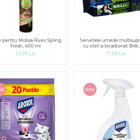
y pentru Mobila Rivex Spring
Servetele umede multisupr
Fresh, 400 ml
cu otet si bicarbonat Brilli
buc/set
13,99 Lei
17,99 Lei
OU
NOU