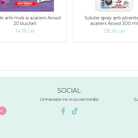
le anti molii si acarieni Aroxol
Solutie spray anti plosnite
20 buc/set
acarieni Aroxol 300 ml
14,18 Lei
28,36 Lei
SOCIAL
Urmareste-ne in social media
Su