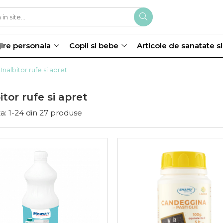
jire personala
Copii si bebe
Articole de sanatate s
Inalbitor rufe si apret
itor rufe si apret
a:
1-
24
din
27
produse