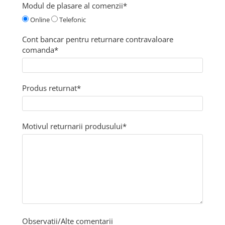
Odorizant toaleta
Modul de plasare al comenzii*
Solutii desfundat tevi
Online
Telefonic
Hartie igienica
Cont bancar pentru returnare contravaloare
Produse curatenie casa
comanda*
Solutie curatat geamuri
Solutie curatat podele
Solutie curatat mobila
Produs returnat*
Solutii dezinfectante
Odorizant camera
Solutie curatat covoare
Motivul returnarii produsului*
Detergenti universani
Servetele umede antibacteriene
suprafete
Cristale Aspirator
Laveta magica
Maturi, mopuri si galeti
Solutii Antimucegai
Observatii/Alte comentarii
Manusi