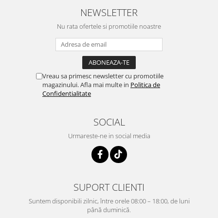
NEWSLETTER
Nu rata ofertele si promotiile noastre
Vreau sa primesc newsletter cu promotiile
magazinului. Afla mai multe in
Politica de
Confidentialitate
SOCIAL
Urmareste-ne in social media
SUPORT CLIENTI
Suntem disponibili zilnic, între orele 08:00 – 18:00, de luni
până duminică.