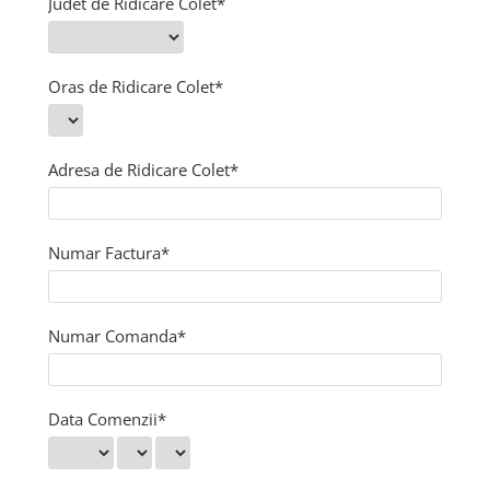
Judet de Ridicare Colet*
Detergent vase
Solutii suprafete bucatarie
Oras de Ridicare Colet*
Prosoape de hartie si servetele
Bureti vase si lavete
Saci menajeri
Adresa de Ridicare Colet*
Folii si pungi alimentare
Vesela de unica folosinta
Degresant
Numar Factura*
intretinere masina spalat vase
Pungi congelator
Pungi gheata
Numar Comanda*
Rezerve filtru Cafea
Produse curatenie baie
Solutii suprafete baie
Data Comenzii*
Dezinfectat toaleta
Detartrant toaleta