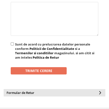
Rezerva mop
Solutie anticalcar pentru cafetiere
Solutie curatare aparatura
electronica
Solutie multisuprafete
Sunt de acord cu prelucrarea datelor personale
conform
Politicii de Confidentialitate
si a
Termenilor si conditiilor
magazinului. si am citit si
am inteles
Politica de Retur
Formular de Retur