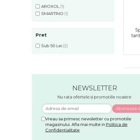
Detergent vase
AROXOL
(1)
Solutii suprafete bucatarie
SMARTINO
(1)
Prosoape de hartie si servetele
Bureti vase si lavete
Sp
Saci menajeri
Pret
tant
Folii si pungi alimentare
Sub 50 Lei
(2)
Vesela de unica folosinta
Degresant
intretinere masina spalat vase
Pungi congelator
Pungi gheata
Rezerve filtru Cafea
NEWSLETTER
Produse curatenie baie
Nu rata ofertele si promotiile noastre
Solutii suprafete baie
Dezinfectat toaleta
Detartrant toaleta
Vreau sa primesc newsletter cu promotiile
Odorizant toaleta
magazinului. Afla mai multe in
Politica de
Confidentialitate
Solutii desfundat tevi
Hartie igienica