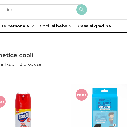
jire personala
Copii si bebe
Casa si gradina
etice copii
a:
1-
2
din
2
produse
NOU
OU