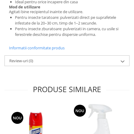
Ideal pentru orice incapere din casa
Mod de utilizare
Rezerva mop
Agitati bine recipientul inainte de utilizare.
Solutie anticalcar pentru cafetiere
Pentru insecte taratoare: pulverizati direct pe suprafetele
infestate de la 20–30 cm, timp de 1–2 secunde.
Solutie curatare aparatura
Pentru insecte zburatoare: pulverizati in camera, cu usile si
electronica
ferestrele deschise pentru dispersie uniforma.
Solutie multisuprafete
Informatii conformitate produs
Review-uri
(0)
PRODUSE SIMILARE
NOU
NOU