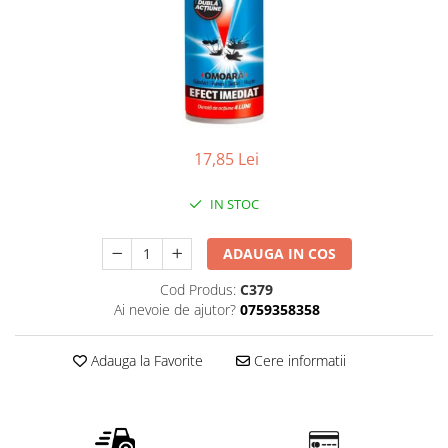
Detergent vase
Solutii suprafete bucatarie
Prosoape de hartie si servetele
Bureti vase si lavete
Saci menajeri
Folii si pungi alimentare
17,85 Lei
Vesela de unica folosinta
IN STOC
Degresant
intretinere masina spalat vase
ADAUGA IN COS
Pungi congelator
Pungi gheata
Cod Produs:
C379
Ai nevoie de ajutor?
0759358358
Rezerve filtru Cafea
Produse curatenie baie
Adauga la Favorite
Cere informatii
Solutii suprafete baie
Dezinfectat toaleta
Detartrant toaleta