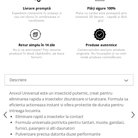
Odorizant toaleta
Solutii desfundat tevi
Livrare promptă
Plăți sigure 100%
Expediem comenzile în aceeași zi
Plata cu cardul este protejată prin
Hartie igienica
sau cel târziu în următoarea zi
sistemul 3D Secure – rapidă și fără
lucrătoare.
griji.
Produse curatenie casa
Solutie curatat geamuri
Solutie curatat podele
Retur simplu în 14 zile
Produse autentice
Solutie curatat mobila
Nu ți se potrivește? Poți returna
Comercializăm exclusiv produse
produsul în două săptămâni, pe baza
originale. Nu încurajăm și nu vom
Solutii dezinfectante
facturii.
vinde produse contrafăcute.
Odorizant camera
Solutie curatat covoare
Descriere
Detergenti universani
Servetele umede antibacteriene
Aroxol Universal este un insecticid puternic, creat pentru
suprafete
eliminarea rapida a insectelor zburatoare si taratoare. Formula sa
Cristale Aspirator
eficienta actioneaza instant si ofera protectie de durata pentru
intreaga locuinta.
Laveta magica
Eliminare rapid a insectelor la contact
Maturi, mopuri si galeti
Formula universala potrivita pentru tantari, muste, gandaci,
Solutii Antimucegai
furnici, paianjeni si alti daunatori
Pulverizare precisa datorita duzei performante
Manusi