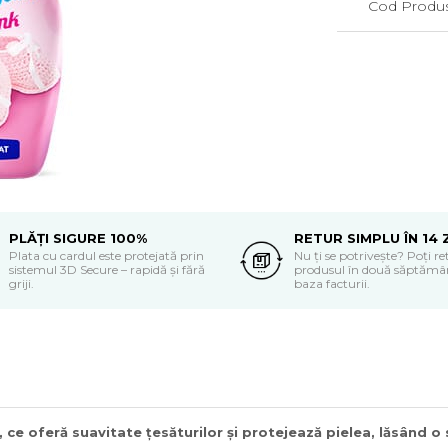
Cod Produs
PLĂȚI SIGURE 100%
RETUR SIMPLU ÎN 14 
Plata cu cardul este protejată prin
Nu ți se potrivește? Poți r
sistemul 3D Secure – rapidă și fără
produsul în două săptămân
griji.
baza facturii.
ce oferă suavitate țesăturilor și protejează pielea, lăsând o 