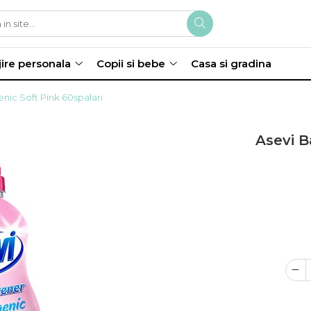
jire personala
Copii si bebe
Casa si gradina
nic Soft Pink 60spalari
Asevi B