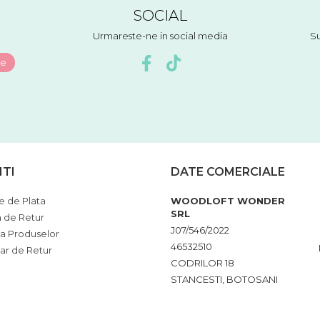
SOCIAL
Urmareste-ne in social media
Su
NTI
DATE COMERCIALE
 de Plata
WOODLOFT WONDER
SRL
a de Retur
J07/546/2022
ia Produselor
46532510
ar de Retur
CODRILOR 18
STANCESTI, BOTOSANI