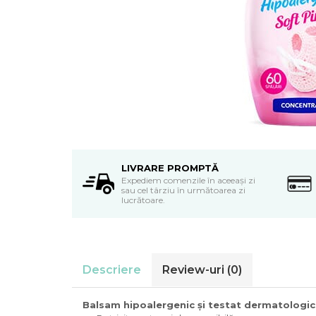
Detergent vase
Solutii suprafete bucatarie
Prosoape de hartie si servetele
Bureti vase si lavete
Saci menajeri
Folii si pungi alimentare
Vesela de unica folosinta
Degresant
intretinere masina spalat vase
Pungi congelator
LIVRARE PROMPTĂ
Pungi gheata
Expediem comenzile în aceeași zi
Rezerve filtru Cafea
sau cel târziu în următoarea zi
lucrătoare.
Produse curatenie baie
Solutii suprafete baie
Dezinfectat toaleta
Detartrant toaleta
Descriere
Review-uri
(0)
Odorizant toaleta
Solutii desfundat tevi
Balsam hipoalergenic și testat dermatologic, 
Hartie igienica