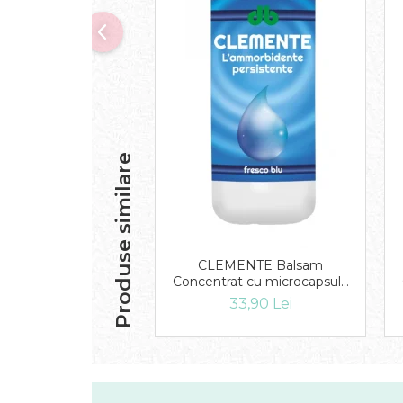
Solutie curatare aparatura
electronica
Solutie multisuprafete
Produse similare
CLEMENTE Balsam
Concentrat cu microcapsule
Fresco Blu 1L
33,90 Lei