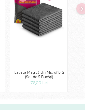
Laveta Magică din Microfibră
Asevi soluție pa
(Set de 5 Bucăți)
Portocală
76,00 Lei
13,50 Lei