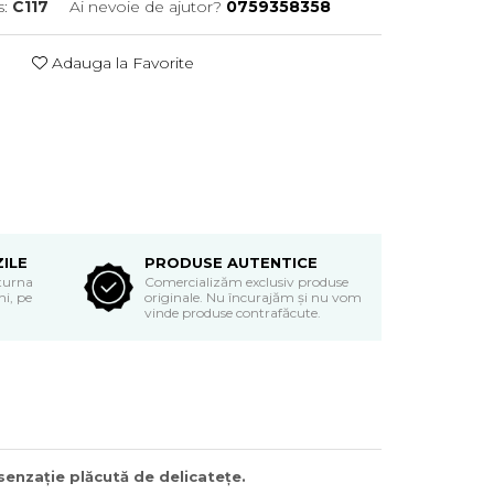
:
C117
Ai nevoie de ajutor?
0759358358
Adauga la Favorite
ZILE
PRODUSE AUTENTICE
eturna
Comercializăm exclusiv produse
i, pe
originale. Nu încurajăm și nu vom
vinde produse contrafăcute.
senzație plăcută de delicatețe.