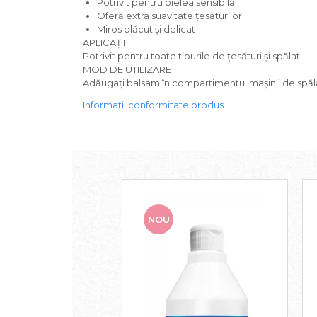
Potrivit pentru pielea sensibilă
Produse curatenie casa
Oferă extra suavitate țesăturilor
Miros plăcut și delicat
Solutie curatat geamuri
APLICAȚII
Solutie curatat podele
Potrivit pentru toate tipurile de țesături și spălat.
Solutie curatat mobila
MOD DE UTILIZARE
Adăugați balsam în compartimentul mașinii de spălat î
Solutii dezinfectante
Odorizant camera
Informatii conformitate produs
Solutie curatat covoare
Detergenti universani
Servetele umede antibacteriene
suprafete
Cristale Aspirator
Laveta magica
Maturi, mopuri si galeti
NOU
Solutii Antimucegai
Manusi
Rezerva mop
Solutie anticalcar pentru
cafetiere