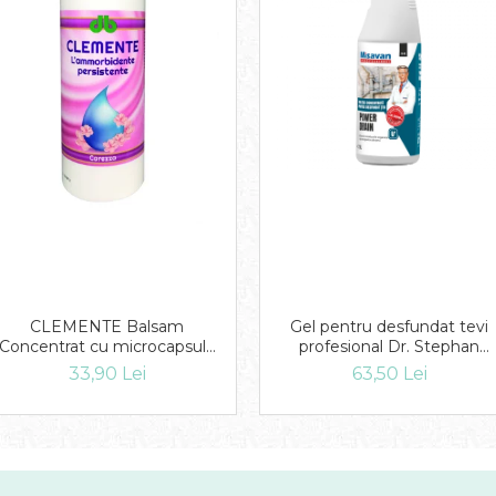
CLEMENTE Balsam
Gel pentru desfundat tevi
Concentrat cu microcapsule
profesional Dr. Stephan
Carezza 1L
Power Drain 1l
33,90 Lei
63,50 Lei