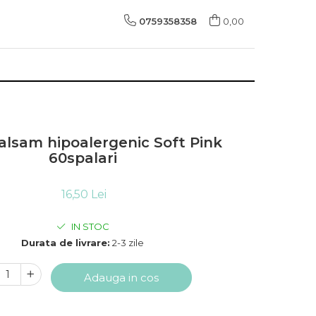
0759358358
0,00
alsam hipoalergenic Soft Pink
60spalari
16,50 Lei
IN STOC
Durata de livrare:
2-3 zile
Adauga in cos