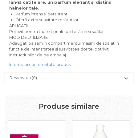
lângă catifelare, un parfum elegant și distins
Solutie curatare aparatura
hainelor tale.
electronica
Parfum intens și persistent
Oferă extra suavitate țesăturilor
Solutie multisuprafete
APLICAȚII
Potrivit pentru toate tipurile de țesături și spălat.
MOD DE UTILIZARE
Adăugați balsam în compartimentul mașinii de spălat în
funcție de intensitatea și suavitatea dorite, potrivit
instrucțiunilor de pe ambalaj.
Informatii conformitate produs
Review-uri
(0)
Produse similare