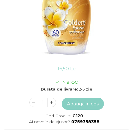
Detergent vase
Solutii suprafete bucatarie
Prosoape de hartie si servetele
Bureti vase si lavete
Saci menajeri
Folii si pungi alimentare
Vesela de unica folosinta
Degresant
intretinere masina spalat vase
Pungi congelator
16,50 Lei
Pungi gheata
Rezerve filtru Cafea
IN STOC
Produse curatenie baie
Durata de livrare:
2-3 zile
Solutii suprafete baie
Dezinfectat toaleta
Adauga in cos
Detartrant toaleta
Cod Produs:
C120
Odorizant toaleta
Ai nevoie de ajutor?
0759358358
Solutii desfundat tevi
Hartie igienica