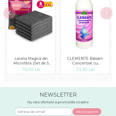
NOU
Laveta Magică din
CLEMENTE Balsam
Microfibră (Set de 5
Concentrat cu
Bucăți)
microcapsule Carezza 1L
76,00 Lei
33,90 Lei
NEWSLETTER
Nu rata ofertele si promotiile noastre