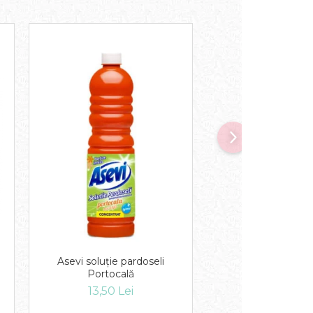
Detergent Profes
Asevi soluție pardoseli
Bicarbonat FIVE 
Portocală
16,00 Lei
13,50 Lei