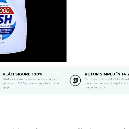
PLĂȚI SIGURE 100%
RETUR SIMPLU ÎN 14 
Plata cu cardul este protejată prin
Nu ți se potrivește? Poți r
sistemul 3D Secure – rapidă și fără
produsul în două săptămân
griji.
baza facturii.