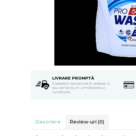
Detergent vase
Solutii suprafete bucatarie
Prosoape de hartie si servetele
Bureti vase si lavete
Saci menajeri
Folii si pungi alimentare
Vesela de unica folosinta
Degresant
intretinere masina spalat vase
Pungi congelator
Pungi gheata
LIVRARE PROMPTĂ
Rezerve filtru Cafea
Expediem comenzile în aceeași zi
sau cel târziu în următoarea zi
Produse curatenie baie
lucrătoare.
Solutii suprafete baie
Dezinfectat toaleta
Detartrant toaleta
Odorizant toaleta
Descriere
Review-uri
(0)
Solutii desfundat tevi
Hartie igienica