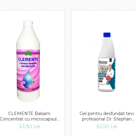
Gel pentru desfundat tevi
CLEMENTE Balsam
profesional Dr. Stephan
Concentrat cu microcapsule
Power Drain 1l
Carezza 1L
63,50 Lei
33,90 Lei