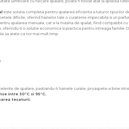
zultate uimitoare cu fiecare spalare, poate fi folosit atat la splarea rufe
al
este solutia completa pentru spalarea eficienta a tuturor tipurilor d
tele dificile, oferind hainelor tale o curatenie impecabila si un parfu
 pentru spalarea manuala, cat si la masina de spalat, fiind compatibil c
i, oferindu-ti o solutie economica si practica pentru intreaga familie.
tale sa arate ca noi mai mult timp.
r
elente de spalare, pastrandu-ti hainele curate, proaspete si bine intre
nse intre 30°C si 95°C.
area tesaturii.