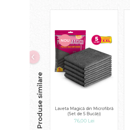
Solutie curatare aparatura
electronica
Solutie multisuprafete
NOU
Produse similare
Laveta Magică din Microfibră
(Set de 5 Bucăți)
76,00 Lei