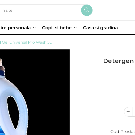
jire personala
Copii si bebe
Casa si gradina
d Gel Universal Pro Wash 5L
Detergent
Cod Produs