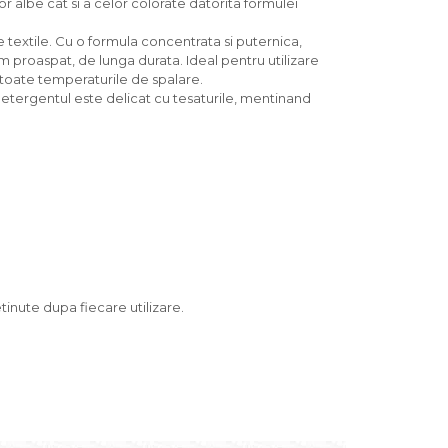
lor albe cat si a celor colorate datorita formulei
e textile. Cu o formula concentrata si puternica,
m proaspat, de lunga durata. Ideal pentru utilizare
u toate temperaturile de spalare.
 Detergentul este delicat cu tesaturile, mentinand
tinute dupa fiecare utilizare.