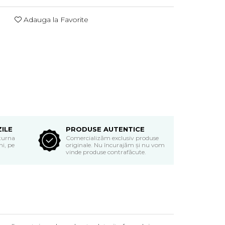
Adauga la Favorite
ZILE
PRODUSE AUTENTICE
eturna
Comercializăm exclusiv produse
i, pe
originale. Nu încurajăm și nu vom
vinde produse contrafăcute.