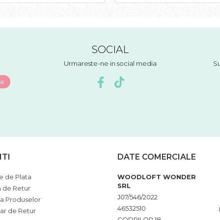
SOCIAL
Urmareste-ne in social media
Su
NTI
DATE COMERCIALE
 de Plata
WOODLOFT WONDER
SRL
a de Retur
J07/546/2022
ia Produselor
46532510
ar de Retur
CODRILOR 18