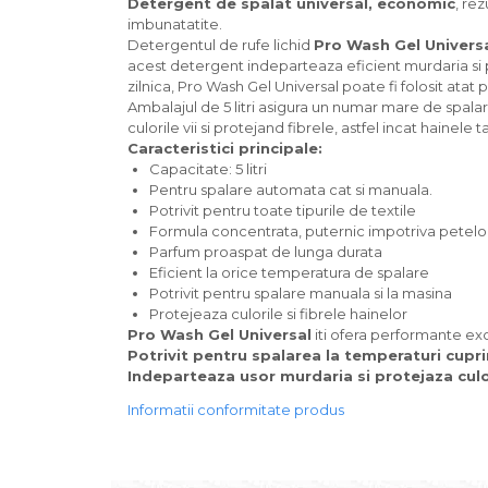
Detergent de spalat universal, economic
, re
Produse curatenie casa
imbunatatite.
Detergentul de rufe lichid
Pro Wash Gel Univers
Solutie curatat geamuri
acest detergent indeparteaza eficient murdaria si pe
Solutie curatat podele
zilnica, Pro Wash Gel Universal poate fi folosit atat
Solutie curatat mobila
Ambalajul de 5 litri asigura un numar mare de spalar
culorile vii si protejand fibrele, astfel incat hainele 
Solutii dezinfectante
Caracteristici principale:
Odorizant camera
Capacitate: 5 litri
Solutie curatat covoare
Pentru spalare automata cat si manuala.
Detergenti universani
Potrivit pentru toate tipurile de textile
Formula concentrata, puternic impotriva petelo
Servetele umede antibacteriene
Parfum proaspat de lunga durata
suprafete
Eficient la orice temperatura de spalare
Cristale Aspirator
Potrivit pentru spalare manuala si la masina
Laveta magica
Protejeaza culorile si fibrele hainelor
Maturi, mopuri si galeti
Pro Wash Gel Universal
iti ofera performante exc
Potrivit pentru spalarea la temperaturi cupri
Solutii Antimucegai
Indeparteaza usor murdaria si protejaza culo
Manusi
Informatii conformitate produs
Rezerva mop
Solutie anticalcar pentru
cafetiere