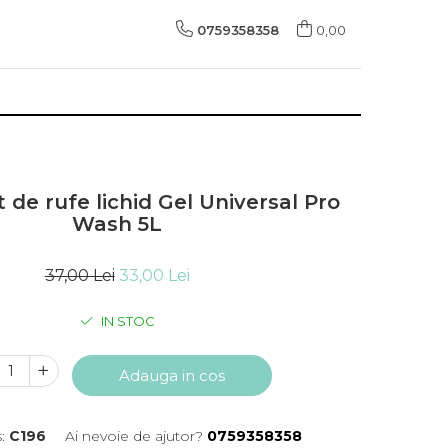
0759358358
0,00
 de rufe lichid Gel Universal Pro
Wash 5L
37,00 Lei
33,00 Lei
IN STOC
Adauga in cos
:
C196
Ai nevoie de ajutor?
0759358358