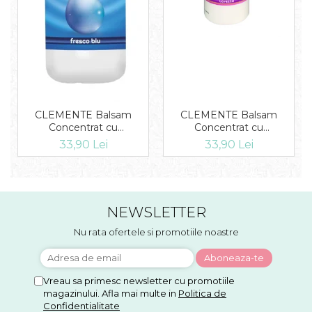
CLEMENTE Balsam
CLEMENTE Balsam
Concentrat cu
Concentrat cu
microcapsule Carezza 1L
microcapsule Fresco Blu
33,90 Lei
33,90 Lei
1L
NEWSLETTER
Nu rata ofertele si promotiile noastre
Vreau sa primesc newsletter cu promotiile
magazinului. Afla mai multe in
Politica de
Confidentialitate