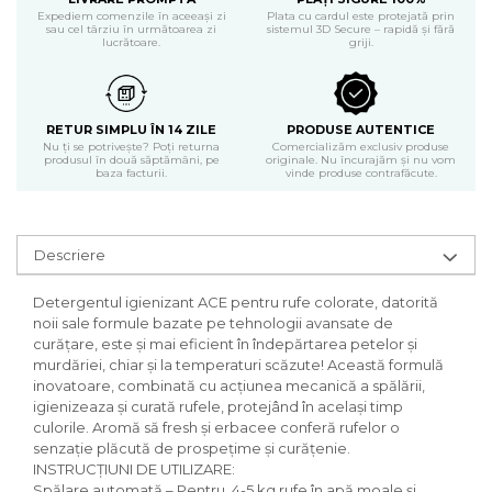
Expediem comenzile în aceeași zi
Plata cu cardul este protejată prin
Produse curatenie casa
sau cel târziu în următoarea zi
sistemul 3D Secure – rapidă și fără
lucrătoare.
griji.
Solutie curatat geamuri
Solutie curatat podele
Solutie curatat mobila
RETUR SIMPLU ÎN 14 ZILE
PRODUSE AUTENTICE
Solutii dezinfectante
Nu ți se potrivește? Poți returna
Comercializăm exclusiv produse
Odorizant camera
produsul în două săptămâni, pe
originale. Nu încurajăm și nu vom
baza facturii.
vinde produse contrafăcute.
Solutie curatat covoare
Detergenti universani
Servetele umede antibacteriene
Descriere
suprafete
Cristale Aspirator
Detergentul igienizant ACE pentru rufe colorate, datorită
Laveta magica
noii sale formule bazate pe tehnologii avansate de
Maturi, mopuri si galeti
curățare, este și mai eficient în îndepărtarea petelor și
Solutii Antimucegai
murdăriei, chiar și la temperaturi scăzute! Această formulă
inovatoare, combinată cu acțiunea mecanică a spălării,
Manusi
igienizeaza și curată rufele, protejând în același timp
Rezerva mop
culorile. Aromă să fresh și erbacee conferă rufelor o
senzație plăcută de prospețime și curățenie.
Solutie anticalcar pentru
INSTRUCȚIUNI DE UTILIZARE:
cafetiere
Spălare automată – Pentru 4-5 kg rufe în apă moale și