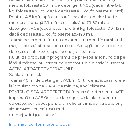
medie, folosește 50 ml de detergent ACE (dacă între 6-8
Solutie curatare aparatura
kg, folosește 75 ml; dacă depășește 9 kg, folosește 100 ml).
electronica
Pentru 4-5 kg în apă dura sau în cazul articolelor foarte
Solutie multisuprafete
murdare, adaugă 25 ml în plus, utilizând 75-85 ml de
detergent ACE (dacă este între 6-8 kg, folosește 100-115 ml;
dacă depășește 9 kg, folosește 125-140 ml).
Toarnă detergentul într-un dozator și introdu-l în tamburul
mașinii de spălat deasupra rufelor. Adaugă aditivii pe care
dorești să-i utilizezi și apoi pornește spălarea.
Nu utiliza produsul în programul de pre-spălare; nu folosi pe
lână și mătase; nu introduce dozatorul din plastic în uscător.
ACTIV LA TOATE TEMPERATURILE
Spălare manuală:
Toarnă 40 ml de detergent ACE în 10 litri de apă. Lasă rufele
la înmuiat timp de 20-30 de minute, apoi clătește.
PENTRU O SPĂLARE PERFECTĂ, încearcă detergentul ACE
împreună cu ACE Gențile, detergentu de albire pentru
colorate, conceput pentru a fi eficient împotriva petelor și
sigur pentru culori și țesături.
Gramaj: 4 litri (80 spălări)
Informatii conformitate produs