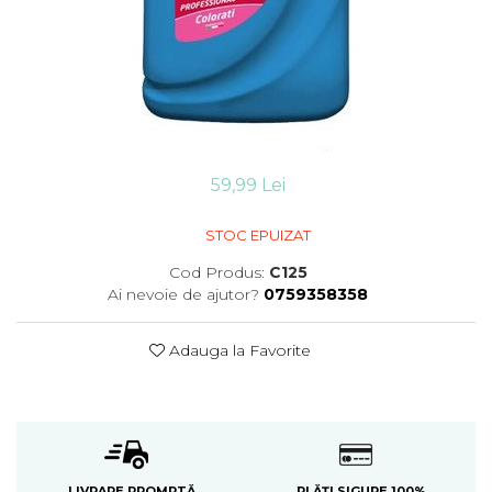
Detergent vase
Solutii suprafete bucatarie
Prosoape de hartie si servetele
Bureti vase si lavete
Saci menajeri
Folii si pungi alimentare
Vesela de unica folosinta
59,99 Lei
Degresant
intretinere masina spalat vase
STOC EPUIZAT
Pungi congelator
Pungi gheata
Cod Produs:
C125
Rezerve filtru Cafea
Ai nevoie de ajutor?
0759358358
Produse curatenie baie
Adauga la Favorite
Solutii suprafete baie
Dezinfectat toaleta
Detartrant toaleta
Odorizant toaleta
Solutii desfundat tevi
Hartie igienica
LIVRARE PROMPTĂ
PLĂȚI SIGURE 100%