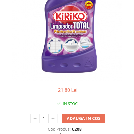
Detergent vase
Solutii suprafete bucatarie
Prosoape de hartie si servetele
Bureti vase si lavete
Saci menajeri
Folii si pungi alimentare
Vesela de unica folosinta
Degresant
intretinere masina spalat vase
Pungi congelator
Pungi gheata
21,80 Lei
Rezerve filtru Cafea
Produse curatenie baie
IN STOC
Solutii suprafete baie
ADAUGA IN COS
Dezinfectat toaleta
Detartrant toaleta
Cod Produs:
C208