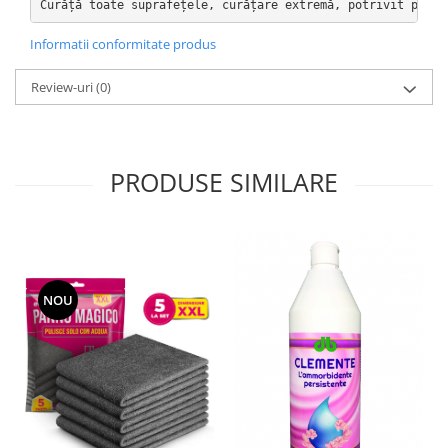
Curăță toate suprafețele, curățare extremă, potrivit pentr
Rezerva mop
Informatii conformitate produs
Solutie anticalcar pentru cafetiere
Solutie curatare aparatura
Review-uri
(0)
electronica
Solutie multisuprafete
PRODUSE SIMILARE
NOU