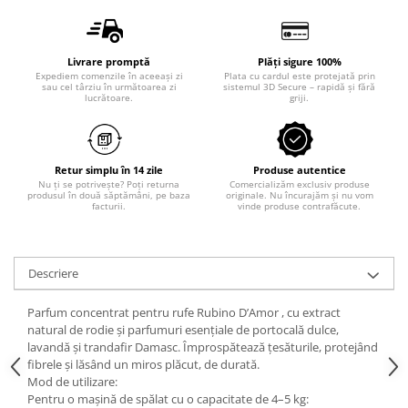
Odorizant toaleta
Solutii desfundat tevi
Hartie igienica
Livrare promptă
Plăți sigure 100%
Produse curatenie casa
Expediem comenzile în aceeași zi
Plata cu cardul este protejată prin
sau cel târziu în următoarea zi
sistemul 3D Secure – rapidă și fără
Solutie curatat geamuri
lucrătoare.
griji.
Solutie curatat podele
Solutie curatat mobila
Solutii dezinfectante
Retur simplu în 14 zile
Produse autentice
Nu ți se potrivește? Poți returna
Comercializăm exclusiv produse
Odorizant camera
produsul în două săptămâni, pe baza
originale. Nu încurajăm și nu vom
facturii.
vinde produse contrafăcute.
Solutie curatat covoare
Detergenti universani
Servetele umede antibacteriene
Descriere
suprafete
Cristale Aspirator
Parfum concentrat pentru rufe Rubino D’Amor , cu extract
natural de rodie și parfumuri esențiale de portocală dulce,
Laveta magica
lavandă și trandafir Damasc. Împrospătează țesăturile, protejând
Maturi, mopuri si galeti
fibrele și lăsând un miros plăcut, de durată.
Solutii Antimucegai
Mod de utilizare:
Pentru o mașină de spălat cu o capacitate de 4–5 kg:
Manusi