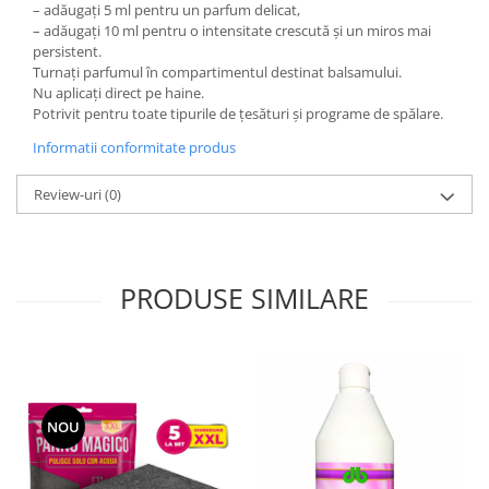
– adăugați 5 ml pentru un parfum delicat,
Rezerva mop
– adăugați 10 ml pentru o intensitate crescută și un miros mai
persistent.
Solutie anticalcar pentru cafetiere
Turnați parfumul în compartimentul destinat balsamului.
Nu aplicați direct pe haine.
Solutie curatare aparatura
Potrivit pentru toate tipurile de țesături și programe de spălare.
electronica
Informatii conformitate produs
Solutie multisuprafete
Review-uri
(0)
PRODUSE SIMILARE
NOU