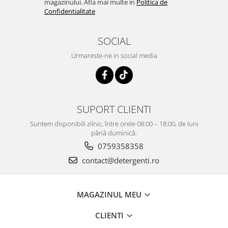
magazinului. Afla mai multe in
Politica de
Confidentialitate
SOCIAL
Urmareste-ne in social media
SUPORT CLIENTI
Suntem disponibili zilnic, între orele 08:00 – 18:00, de luni
până duminică.
0759358358
contact@detergenti.ro
MAGAZINUL MEU
CLIENTI