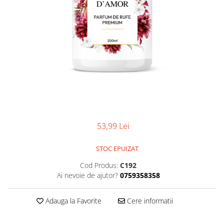
Detergent vase
Solutii suprafete bucatarie
Prosoape de hartie si servetele
Bureti vase si lavete
Saci menajeri
Folii si pungi alimentare
Vesela de unica folosinta
Degresant
intretinere masina spalat vase
53,99 Lei
Pungi congelator
Pungi gheata
STOC EPUIZAT
Rezerve filtru Cafea
Cod Produs:
C192
Produse curatenie baie
Ai nevoie de ajutor?
0759358358
Solutii suprafete baie
Dezinfectat toaleta
Adauga la Favorite
Cere informatii
Detartrant toaleta