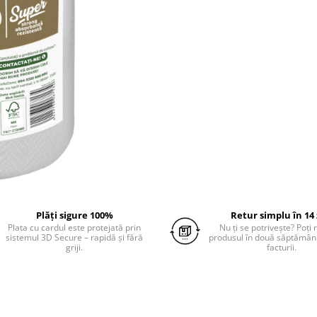
Plăți sigure 100%
Retur simplu în 14 
Plata cu cardul este protejată prin
Nu ți se potrivește? Poți
sistemul 3D Secure – rapidă și fără
produsul în două săptămâni
griji.
facturii.