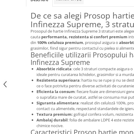
Odorizant toaleta
Solutii desfundat tevi
De ce sa alegi Prosop hart
Hartie igienica
Infinezza Supreme, 3 stratur
Produse curatenie casa
Prosopul de hartie Infinezza Supreme 3 straturi este aleger
Solutie curatat geamuri
cauta
performanta, rezistenta si confort premium
int
Solutie curatat podele
din
100% celuloza premium
, prosopul asigura o
absorbt
Solutie curatat mobila
grasimilor, fiind sigur pentru contactul cu pielea si alimente
Beneficiile utilizarii Prosopului
Solutii dezinfectante
Infinezza Supreme
Odorizant camera
Absorbtie ridicata
: cele 3 straturi compacte asigura o
Solutie curatat covoare
ideale pentru curatarea lichidelor, grasimilor si a murda
Detergenti universani
Rezistenta superioara
: hartia nu se rupe și nu se de
ce o face potrivita pentru diverse activitati de curatenie
Servetele umede antibacteriene
Eficienta la consum
: fiecare foaie are dimensiuni gen
suprafete
o suprafata mare de curatat, astfel se consuma mai puti
Cristale Aspirator
Siguranta alimentara
: realizat din celuloză 100%, pr
Laveta magica
contact cu alimentele, respectand standardele de igien
Textura premium:
gofrajul confera volum, rezistenta s
Maturi, mopuri si galeti
Ambalaj durabil
: folia de ambalare LDPE 4 este rezist
Solutii Antimucegai
chimice nocive.
Caracteristici Prosop hartie mon
Manusi