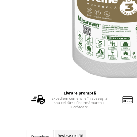
Detergent vase
Solutii suprafete bucatarie
Prosoape de hartie si servetele
Bureti vase si lavete
Saci menajeri
Folii si pungi alimentare
Vesela de unica folosinta
Degresant
intretinere masina spalat vase
Pungi congelator
Pungi gheata
Livrare promptă
Rezerve filtru Cafea
Expediem comenzile în aceeași zi
sau cel târziu în următoarea zi
Produse curatenie baie
lucrătoare.
Solutii suprafete baie
Dezinfectat toaleta
Detartrant toaleta
Review-uri
(0)
Descriere