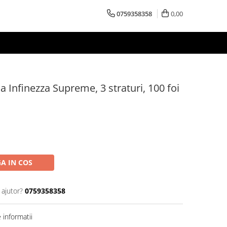
0759358358
0,00
 Infinezza Supreme, 3 straturi, 100 foi
A IN COS
 ajutor?
0759358358
informatii