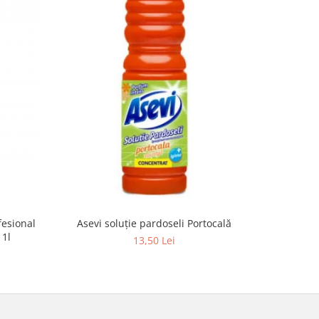
Asevi soluție pardoseli Portocală
fesional
Detergen
 1l
13,50 Lei