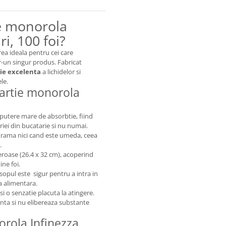
ie monorola
i, 100 foi?
ea ideala pentru cei care
r-un singur produs. Fabricat
ie excelenta
a lichidelor si
le.
 hartie monorola
 putere mare de absorbtie, fiind
riei din bucatarie si nu numai.
strama nici cand este umeda, ceea
.
eroase (26.4 x 32 cm), acoperind
ne foi.
osopul este sigur pentru a intra in
a alimentara.
i o senzatie placuta la atingere.
enta si nu elibereaza substante
orola Infinezza