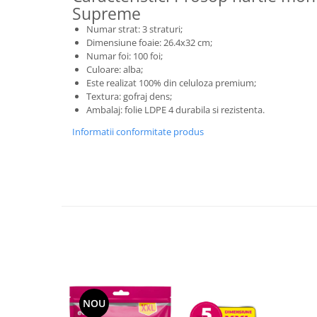
Supreme
Rezerva mop
Numar strat: 3 straturi;
Solutie anticalcar pentru cafetiere
Dimensiune foaie: 26.4x32 cm;
Numar foi: 100 foi;
Solutie curatare aparatura
Culoare: alba;
electronica
Este realizat 100% din celuloza premium;
Textura: gofraj dens;
Solutie multisuprafete
Ambalaj: folie LDPE 4 durabila si rezistenta.
Informatii conformitate produs
NOU