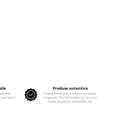
zile
Produse autentice
 returna
Comercializăm exclusiv produse
, pe baza
originale. Nu încurajăm și nu vom
vinde produse contrafăcute.