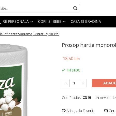
IJIRE PERSONALA
COPII SI BEBE
CASA SI GRADINA
 Infinezza Supreme, 3 straturi, 100 foi
Prosop hartie monorola
18,50 Lei
IN STOC
ADAUG
Cod Produs:
C319
Ai nevoie de
Adauga la Favorite
Cere 