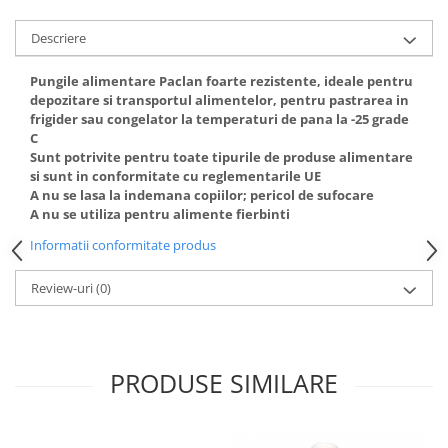
Odorizant toaleta
Solutii desfundat tevi
Descriere
Hartie igienica
Produse curatenie casa
Pungile alimentare Paclan foarte rezistente, ideale pentru
depozitare si transportul alimentelor, pentru pastrarea in
Solutie curatat geamuri
frigider sau congelator la temperaturi de pana la -25 grade
Solutie curatat podele
C
Sunt potrivite pentru toate tipurile de produse alimentare
Solutie curatat mobila
si sunt in conformitate cu reglementarile UE
Solutii dezinfectante
A nu se lasa la indemana copiilor; pericol de sufocare
Odorizant camera
A nu se utiliza pentru alimente fierbinti
Solutie curatat covoare
Informatii conformitate produs
Detergenti universani
Review-uri
(0)
Servetele umede antibacteriene
suprafete
Cristale Aspirator
Laveta magica
PRODUSE SIMILARE
Maturi, mopuri si galeti
Solutii Antimucegai
Manusi