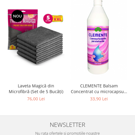
Rezerva mop
NOU
Solutie anticalcar pentru cafetiere
Solutie curatare aparatura
electronica
Solutie multisuprafete
Laveta Magică din
CLEMENTE Balsam
Microfibră (Set de 5 Bucăți)
Concentrat cu microcapsule
Carezza 1L
76,00 Lei
33,90 Lei
NEWSLETTER
Nu rata ofertele si promotiile noastre