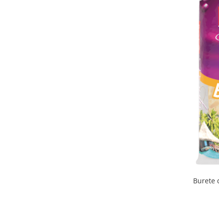
Odorizant toaleta
Solutii desfundat tevi
Hartie igienica
Produse curatenie casa
Solutie curatat geamuri
Solutie curatat podele
Solutie curatat mobila
Solutii dezinfectante
Odorizant camera
Solutie curatat covoare
Detergenti universani
Servetele umede antibacteriene
suprafete
Cristale Aspirator
Laveta magica
Burete 
Maturi, mopuri si galeti
Solutii Antimucegai
Manusi