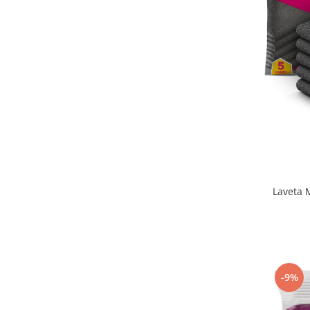
Detergent vase
Solutii suprafete bucatarie
Prosoape de hartie si servetele
Bureti vase si lavete
Saci menajeri
Folii si pungi alimentare
Vesela de unica folosinta
Degresant
intretinere masina spalat vase
Pungi congelator
Laveta M
Pungi gheata
Rezerve filtru Cafea
Produse curatenie baie
Solutii suprafete baie
Dezinfectat toaleta
-9%
Detartrant toaleta