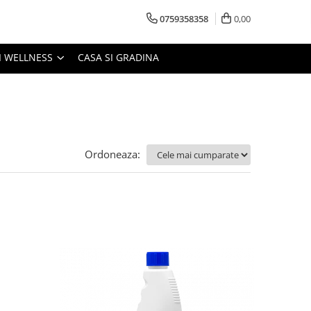
0759358358
0,00
I WELLNESS
CASA SI GRADINA
Ordoneaza: