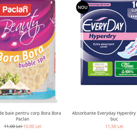
NOU
Absorbante Everyday Hyperdry 
de baie pentru corp Bora Bora
buc
Paclan
11,50 Lei
11,00 Lei
10,00 Lei