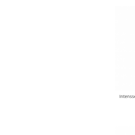
Rezerva mop
Solutie anticalcar pentru cafetiere
Solutie curatare aparatura
electronica
Solutie multisuprafete
Intenss