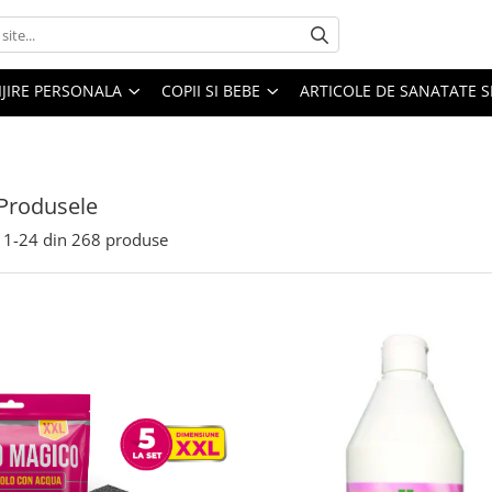
IJIRE PERSONALA
COPII SI BEBE
ARTICOLE DE SANATATE S
Produsele
1-
24
din
268
produse