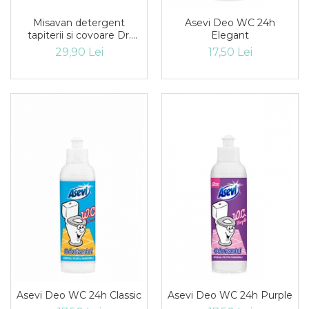
Misavan detergent
Asevi Deo WC 24h
tapiterii si covoare Dr.
Elegant
Stephan Carpet&More
29,90 Lei
17,50 Lei
750ml
Asevi Deo WC 24h Classic
Asevi Deo WC 24h Purple