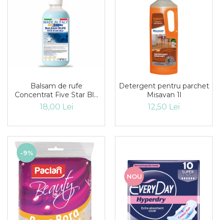
Solutie curatare aparatura
electronica
Solutie multisuprafete
Balsam de rufe
Detergent pentru parchet
Concentrat Five Star Blu
Misavan 1l
1kg
18,00 Lei
12,50 Lei
-9%
NOU