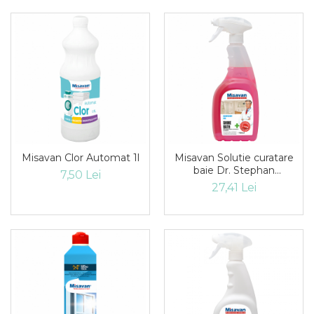
Misavan Clor Automat 1l
Misavan Solutie curatare
baie Dr. Stephan
7,50 Lei
Anticalcar Dezinfectant
27,41 Lei
Shine-Bath 750ml