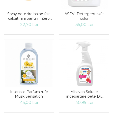
Spray netezire haine fara
ASEVI Detergent rufe
calcat fara parfum, Zero
color
Cute Misavan, 500 ml
22,70 Lei
35,00 Lei
Intensse Parfum rufe
Misavan Solutie
Musk Sensation
indepartare pete Dr.
Stephan Ink&Marker
45,00 Lei
40,99 Lei
Remover 750ml