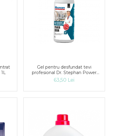
Gel pentru desfundat tevi
trat
profesional Dr. Stephan Power
 1L
Drain 1l
63,50 Lei