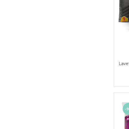
Detergent vase
Solutii suprafete bucatarie
Prosoape de hartie si servetele
Bureti vase si lavete
Saci menajeri
Folii si pungi alimentare
Vesela de unica folosinta
Degresant
intretinere masina spalat vase
Pungi congelator
Lavet
Pungi gheata
Rezerve filtru Cafea
Produse curatenie baie
Solutii suprafete baie
Dezinfectat toaleta
Detartrant toaleta
-
Odorizant toaleta
Solutii desfundat tevi
Hartie igienica