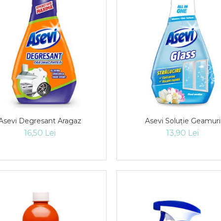
Asevi Degresant Aragaz
Asevi Soluție Geamuri
16,50 Lei
13,90 Lei