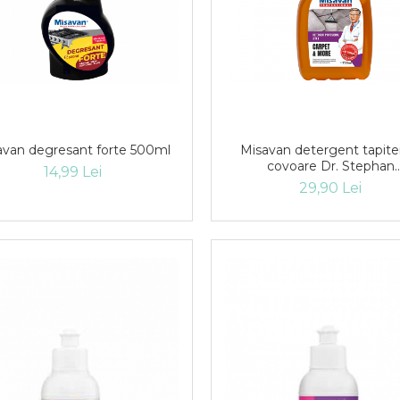
Misavan degresant forte 500ml
Misavan detergent tapiteri
covoare Dr. Stephan
14,99 Lei
Carpet&More 750ml
29,90 Lei