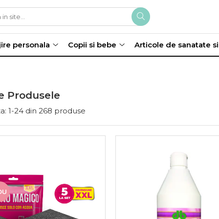
jire personala
Copii si bebe
Articole de sanatate s
e Produsele
a:
1-
24
din
268
produse
OU