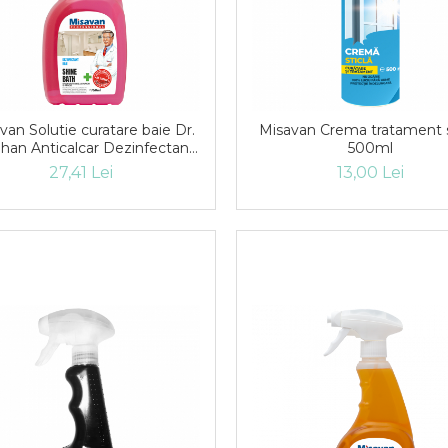
van Solutie curatare baie Dr.
Misavan Crema tratament s
han Anticalcar Dezinfectant
500ml
Shine-Bath 750ml
27,41 Lei
13,00 Lei