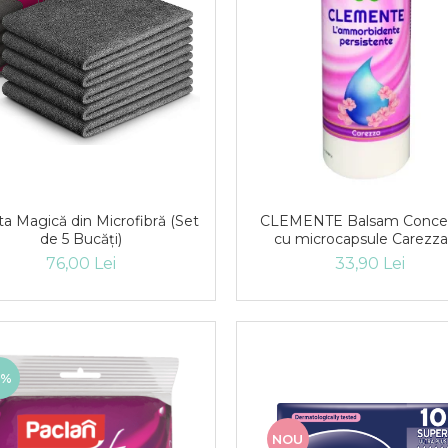
a Magică din Microfibră (Set
CLEMENTE Balsam Concen
de 5 Bucăți)
cu microcapsule Carezza
76,00 Lei
33,90 Lei
9%
NOU