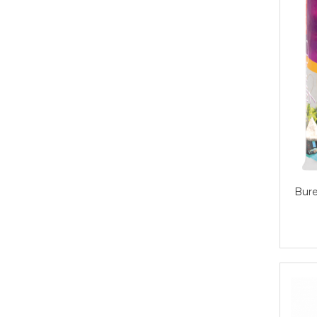
Produse curatenie casa
Solutie curatat geamuri
Solutie curatat podele
Solutie curatat mobila
Solutii dezinfectante
Odorizant camera
Solutie curatat covoare
Detergenti universani
Servetele umede antibacteriene
suprafete
Cristale Aspirator
Bure
Laveta magica
Maturi, mopuri si galeti
Solutii Antimucegai
Manusi
Rezerva mop
Solutie anticalcar pentru
cafetiere