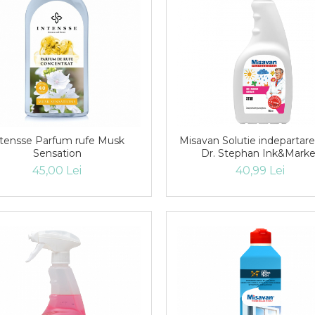
ntensse Parfum rufe Musk
Misavan Solutie indepartare pete
Sensation
Dr. Stephan Ink&Marke
Remover 750ml
45,00 Lei
40,99 Lei