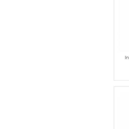
Solutie curatare aparatura
electronica
Solutie multisuprafete
I