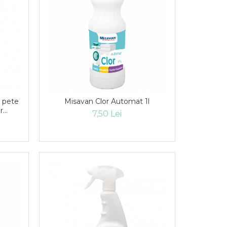
Misavan Clor Automat 1l
r
7,50 Lei