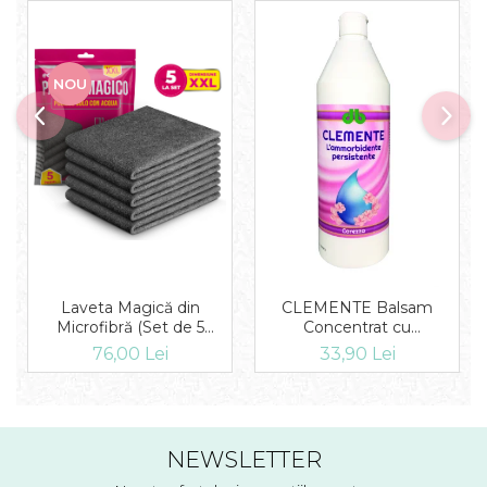
NOU
Laveta Magică din
CLEMENTE Balsam
Microfibră (Set de 5
Concentrat cu
Bucăți)
microcapsule Carezza 1L
76,00 Lei
33,90 Lei
NEWSLETTER