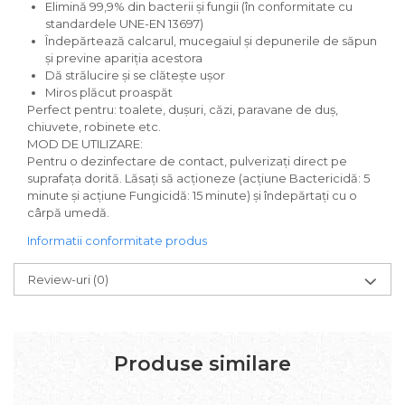
Elimină 99,9% din bacterii și fungii (în conformitate cu
Solutie curatare aparatura
standardele UNE-EN 13697)
electronica
Îndepărtează calcarul, mucegaiul și depunerile de săpun
și previne apariția acestora
Solutie multisuprafete
Dă strălucire și se clătește ușor
Miros plăcut proaspăt
Perfect pentru: toalete, dușuri, căzi, paravane de duș,
chiuvete, robinete etc.
MOD DE UTILIZARE:
Pentru o dezinfectare de contact, pulverizați direct pe
suprafața dorită. Lăsați să acționeze (acțiune Bactericidă: 5
minute și acțiune Fungicidă: 15 minute) și îndepărtați cu o
cârpă umedă.
Informatii conformitate produs
Review-uri
(0)
Produse similare