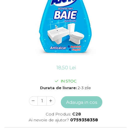
Detergent vase
Solutii suprafete bucatarie
Prosoape de hartie si servetele
Bureti vase si lavete
Saci menajeri
Folii si pungi alimentare
Vesela de unica folosinta
Degresant
intretinere masina spalat vase
Pungi congelator
18,50 Lei
Pungi gheata
Rezerve filtru Cafea
IN STOC
Produse curatenie baie
Durata de livrare:
2-3 zile
Solutii suprafete baie
Dezinfectat toaleta
Adauga in cos
Detartrant toaleta
Cod Produs:
C28
Odorizant toaleta
Ai nevoie de ajutor?
0759358358
Solutii desfundat tevi
Hartie igienica