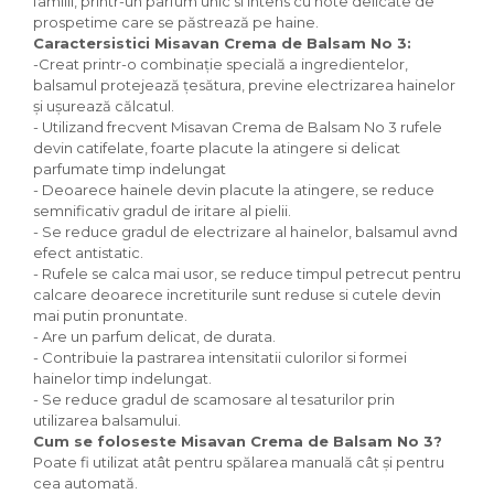
familii, printr-un parfum unic si intens cu note delicate de
Solutie curatare aparatura
prospetime care se păstrează pe haine.
Caractersistici Misavan Crema de Balsam No 3:
electronica
-Creat printr-o combinație specială a ingredientelor,
Solutie multisuprafete
balsamul protejează țesătura, previne electrizarea hainelor
și ușurează călcatul.
- Utilizand frecvent Misavan Crema de Balsam No 3 rufele
devin catifelate, foarte placute la atingere si delicat
parfumate timp indelungat
- Deoarece hainele devin placute la atingere, se reduce
semnificativ gradul de iritare al pielii.
- Se reduce gradul de electrizare al hainelor, balsamul avnd
efect antistatic.
- Rufele se calca mai usor, se reduce timpul petrecut pentru
calcare deoarece incretiturile sunt reduse si cutele devin
mai putin pronuntate.
- Are un parfum delicat, de durata.
- Contribuie la pastrarea intensitatii culorilor si formei
hainelor timp indelungat.
- Se reduce gradul de scamosare al tesaturilor prin
utilizarea balsamului.
Cum se foloseste Misavan Crema de Balsam No 3?
Poate fi utilizat atât pentru spălarea manuală cât şi pentru
cea automată.