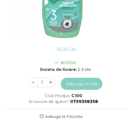
Detergent vase
Solutii suprafete bucatarie
Prosoape de hartie si servetele
Bureti vase si lavete
Saci menajeri
Folii si pungi alimentare
Vesela de unica folosinta
16,00 Lei
Degresant
intretinere masina spalat vase
IN STOC
Pungi congelator
Durata de livrare:
2-3 zile
Pungi gheata
Rezerve filtru Cafea
Adauga in cos
Produse curatenie baie
Solutii suprafete baie
Cod Produs:
C100
Dezinfectat toaleta
Ai nevoie de ajutor?
0759358358
Detartrant toaleta
Odorizant toaleta
Adauga la Favorite
Solutii desfundat tevi
Hartie igienica