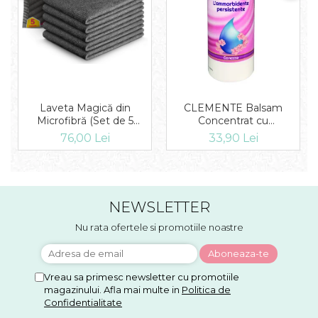
Laveta Magică din
CLEMENTE Balsam
Microfibră (Set de 5
Concentrat cu
Bucăți)
microcapsule Carezza 1L
76,00 Lei
33,90 Lei
NEWSLETTER
Nu rata ofertele si promotiile noastre
Vreau sa primesc newsletter cu promotiile
magazinului. Afla mai multe in
Politica de
Confidentialitate