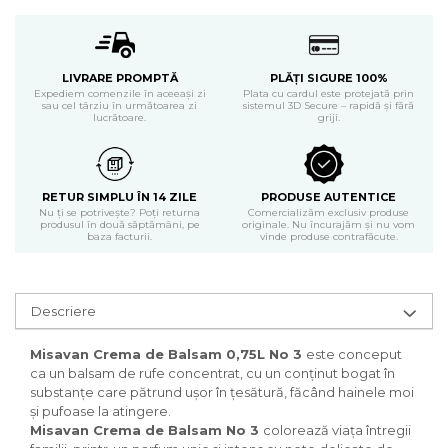
Produse curatenie casa
Solutie curatat geamuri
Solutie curatat podele
LIVRARE PROMPTĂ
PLĂȚI SIGURE 100%
Expediem comenzile în aceeași zi
Plata cu cardul este protejată prin
Solutie curatat mobila
sau cel târziu în următoarea zi
sistemul 3D Secure – rapidă și fără
lucrătoare.
griji.
Solutii dezinfectante
Odorizant camera
Solutie curatat covoare
Detergenti universani
RETUR SIMPLU ÎN 14 ZILE
PRODUSE AUTENTICE
Nu ți se potrivește? Poți returna
Comercializăm exclusiv produse
Servetele umede antibacteriene
produsul în două săptămâni, pe
originale. Nu încurajăm și nu vom
suprafete
baza facturii.
vinde produse contrafăcute.
Cristale Aspirator
Laveta magica
Maturi, mopuri si galeti
Descriere
Solutii Antimucegai
Misavan Crema de Balsam 0,75L No 3
este conceput
Manusi
ca un balsam de rufe concentrat, cu un conținut bogat în
Rezerva mop
substanţe care pătrund uşor în ţesătură, făcând hainele moi
și pufoase la atingere.
Solutie anticalcar pentru
Misavan Crema de Balsam No 3
colorează viața întregii
cafetiere