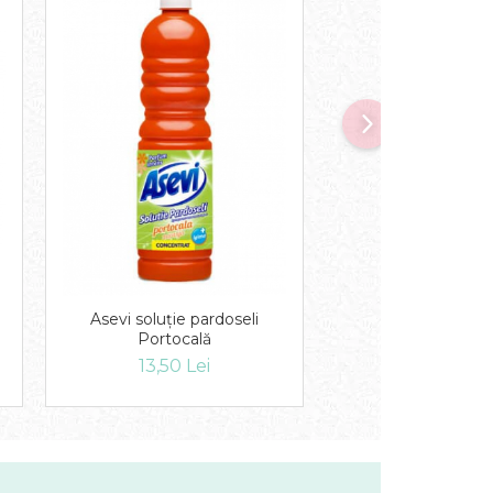
Detergent Profes
Asevi soluție pardoseli
Bicarbonat FIVE 
Portocală
16,00 Lei
13,50 Lei