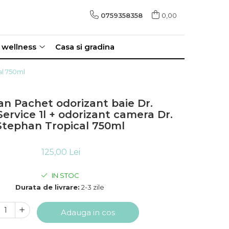
0759358358
0,00
i wellness
Casa si gradina
al 750ml
an Pachet odorizant baie Dr.
ervice 1l + odorizant camera Dr.
Stephan Tropical 750ml
125,00 Lei
IN STOC
Durata de livrare:
2-3 zile
Adauga in cos