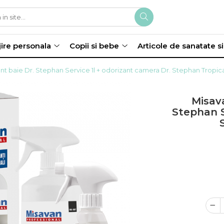
jire personala
Copii si bebe
Articole de sanatate s
t baie Dr. Stephan Service 1l + odorizant camera Dr. Stephan Tropic
Misav
Stephan S