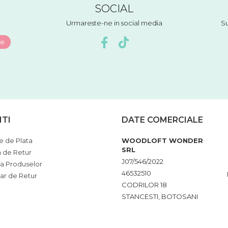
SOCIAL
Urmareste-ne in social media
Su
NTI
DATE COMERCIALE
 de Plata
WOODLOFT WONDER
SRL
a de Retur
J07/546/2022
ia Produselor
46532510
ar de Retur
CODRILOR 18
STANCESTI, BOTOSANI