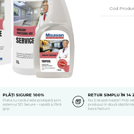
Cod Produs
PLĂȚI SIGURE 100%
RETUR SIMPLU ÎN 14 
Plata cu cardul este protejată prin
Nu ți se potrivește? Poți r
sistemul 3D Secure – rapidă și fără
produsul în două săptămân
griji.
baza facturii.