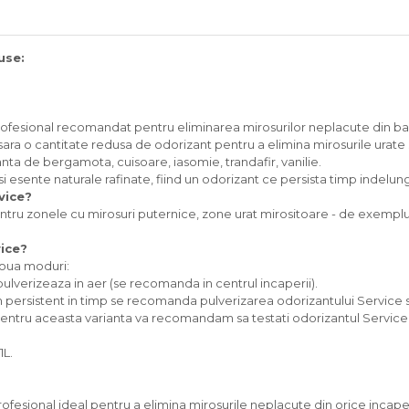
use:
ofesional recomandat pentru eliminarea mirosurilor neplacute din ba
sara o cantitate redusa de odorizant pentru a elimina mirosurile urate
nta de bergamota, cuisoare, iasomie, trandafir, vanilie.
i esente naturale rafinate, fiind un odorizant ce persista timp indelun
vice?
ru zonele cu mirosuri puternice, zone urat mirositoare - de exemplu b
ice?
doua moduri:
ulverizeaza in aer (se recomanda in centrul incaperii).
 persistent in timp se recomanda pulverizarea odorizantului Service sp
entru aceasta varianta va recomandam sa testati odorizantul Service i
1L.
fesional ideal pentru a elimina mirosurile neplacute din orice incape