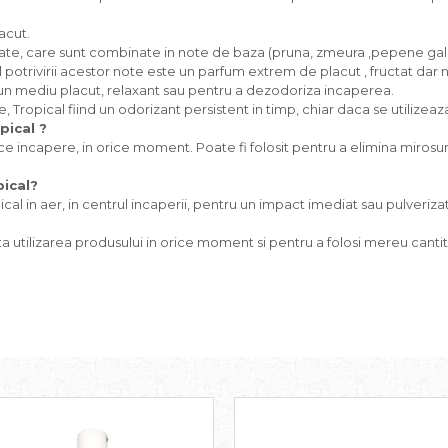
acut.
tate, care sunt combinate in note de baza (pruna, zmeura ,pepene galbe
l potrivirii acestor note este un parfum extrem de placut , fructat dar
rea un mediu placut, relaxant sau pentru a dezodoriza incaperea.
e, Tropical fiind un odorizant persistent in timp, chiar daca se utilizeaz
pical ?
ce incapere, in orice moment. Poate fi folosit pentru a elimina mirosu
ical?
l in aer, in centrul incaperii, pentru un impact imediat sau pulverizati o
ita utilizarea produsului in orice moment si pentru a folosi mereu canti