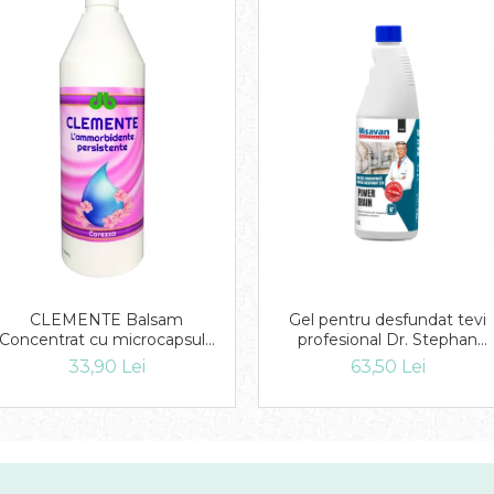
Gel pentru desfundat tevi
CLEMENTE Balsam
profesional Dr. Stephan
Concentrat cu microcapsule
Power Drain 1l
Carezza 1L
63,50 Lei
33,90 Lei