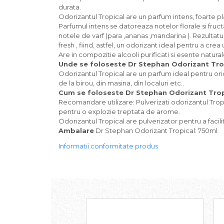
durata.
Solutie curatare aparatura
Odorizantul Tropical are un parfum intens, foarte pl
electronica
Parfumul intens se datoreaza notelor florale si fruc
Solutie multisuprafete
notele de varf (para ,ananas ,mandarina ). Rezultatu
fresh , fiind, astfel, un odorizant ideal pentru a c
Are in compozitie alcooli purificati si esente natural
Unde se foloseste Dr Stephan Odorizant Tro
Odorizantul Tropical are un parfum ideal pentru ori
de la birou, din masina, din localuri etc..
Cum se foloseste Dr Stephan Odorizant Trop
Recomandare utilizare: Pulverizati odorizantul Tropica
pentru o explozie treptata de arome.
Odorizantul Tropical are pulverizator pentru a facil
Ambalare
Dr Stephan Odorizant Tropical: 750ml
Informatii conformitate produs