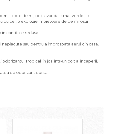
n ) , note de mijloc ( lavanda si mar verde ) si
 nu dulce , o explozie imbietoare de de mirosuri
a in cantitate redusa.
ri neplacute sau pentru a improspata aerul din casa,
dorizantul Tropical in jos, intr-un colt al incaperii,
tatea de odorizant dorita.