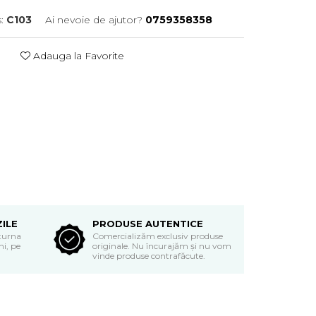
:
C103
Ai nevoie de ajutor?
0759358358
Adauga la Favorite
ZILE
PRODUSE AUTENTICE
eturna
Comercializăm exclusiv produse
i, pe
originale. Nu încurajăm și nu vom
vinde produse contrafăcute.