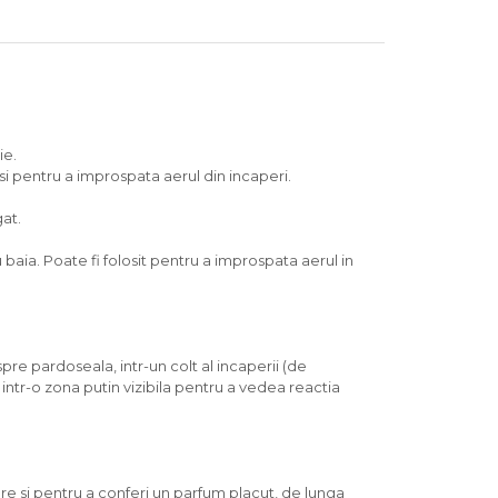
ie.
 si pentru a improspata aerul din incaperi.
gat.
aia. Poate fi folosit pentru a improspata aerul in
re pardoseala, intr-un colt al incaperii (de
ntr-o zona putin vizibila pentru a vedea reactia
re si pentru a conferi un parfum placut, de lunga