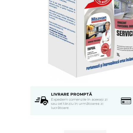
Detergent vase
Solutii suprafete bucatarie
Prosoape de hartie si servetele
Bureti vase si lavete
Saci menajeri
Folii si pungi alimentare
Vesela de unica folosinta
Degresant
intretinere masina spalat vase
Pungi congelator
Pungi gheata
Rezerve filtru Cafea
Produse curatenie baie
LIVRARE PROMPTĂ
Solutii suprafete baie
Expediem comenzile în aceeași zi
Dezinfectat toaleta
sau cel târziu în următoarea zi
lucrătoare.
Detartrant toaleta
Odorizant toaleta
Solutii desfundat tevi
Hartie igienica