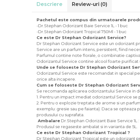
Descriere
Review-uri
(0)
Produse curatenie casa
Solutie curatat geamuri
Pachetul este compus din urmatoarele prod
Solutie curatat podele
-Dr.Stephan Odorizant Baie Service 1L - 1 buc
Solutie curatat mobila
-Dr.Stephan Odorizant Tropical 750Ml - 1 buc
Ce este Dr Stephan Odorizant Service?
Solutii dezinfectante
Dr Stephan Odorizant Service este un odorizant pr
Odorizant camera
Service are un parfum intens, persistent, fiind nece
Solutie curatat covoare
Parfumul contine note florale, o combinatie captiva
Detergenti universani
Odorizantul Service contine alcool foarte purificat s
Unde se foloseste Dr Stephan Odorizant Ser
Servetele umede antibacteriene
Odorizantul Service este recomandat in special pent
suprafete
orice alta incapere.
Cristale Aspirator
Cum se foloseste Dr Stephan Odorizant Serv
Laveta magica
Se recomanda aplicarea odorizantului Service in 
Maturi, mopuri si galeti
1. Pentru un impact imediat odorizantul Service se p
2. Pentru o explozie treptata de arome si un parfum
Solutii Antimucegai
exemplu: gresie sau pe faianta). Daca se opteaza p
Manusi
produsului cu suprafata.
Rezerva mop
Ambalare
Dr.Stephan Odorizant Baie Service 1L : 
Produsul se regaseste ambalat si in varianta de 5L.
Solutie anticalcar pentru
Ce este Dr Stephan Odorizant Tropical ?
cafetiere
Dr Stephan Odorizant Tropical este un odorizant pro