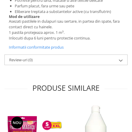
Potrivite pentru lana, matase si alte textile delicate
Parfum placut, fara urme sau pete
Rezerva mop
Eliberare treptata a substantelor active (cu transflutrin)
Solutie anticalcar pentru cafetiere
Mod de utilizare
Asezati pastilele in dulapuri sau sertare, in partea din spate, fara
Solutie curatare aparatura
contact direct cu hainele.
electronica
1 pastila protejeaza aprox. 1 m³.
Inlocuiti dupa 6 luni pentru protectie continua.
Solutie multisuprafete
Informatii conformitate produs
Review-uri
(0)
PRODUSE SIMILARE
NOU