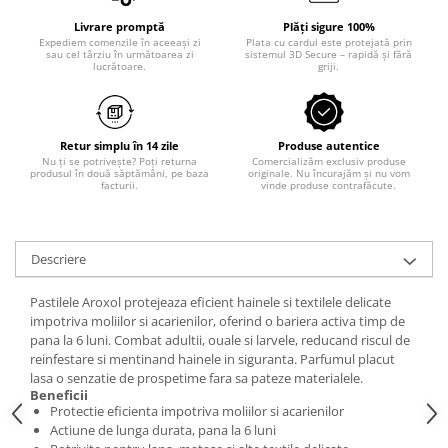
Odorizant toaleta
Solutii desfundat tevi
Livrare promptă
Plăți sigure 100%
Expediem comenzile în aceeași zi
Plata cu cardul este protejată prin
Hartie igienica
sau cel târziu în următoarea zi
sistemul 3D Secure – rapidă și fără
lucrătoare.
griji.
Produse curatenie casa
Solutie curatat geamuri
Solutie curatat podele
Retur simplu în 14 zile
Produse autentice
Solutie curatat mobila
Nu ți se potrivește? Poți returna
Comercializăm exclusiv produse
produsul în două săptămâni, pe baza
originale. Nu încurajăm și nu vom
Solutii dezinfectante
facturii.
vinde produse contrafăcute.
Odorizant camera
Solutie curatat covoare
Descriere
Detergenti universani
Servetele umede antibacteriene
Pastilele Aroxol protejeaza eficient hainele si textilele delicate
suprafete
impotriva moliilor si acarienilor, oferind o bariera activa timp de
Cristale Aspirator
pana la 6 luni. Combat adultii, ouale si larvele, reducand riscul de
reinfestare si mentinand hainele in siguranta. Parfumul placut
Laveta magica
lasa o senzatie de prospetime fara sa pateze materialele.
Maturi, mopuri si galeti
Beneficii
Protectie eficienta impotriva moliilor si acarienilor
Solutii Antimucegai
Actiune de lunga durata, pana la 6 luni
Manusi