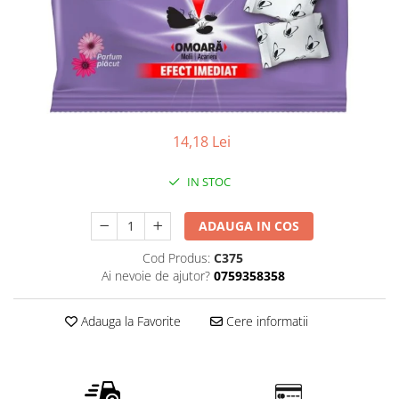
Detergent vase
Solutii suprafete bucatarie
Prosoape de hartie si servetele
Bureti vase si lavete
Saci menajeri
Folii si pungi alimentare
14,18 Lei
Vesela de unica folosinta
IN STOC
Degresant
intretinere masina spalat vase
ADAUGA IN COS
Pungi congelator
Pungi gheata
Cod Produs:
C375
Ai nevoie de ajutor?
0759358358
Rezerve filtru Cafea
Produse curatenie baie
Adauga la Favorite
Cere informatii
Solutii suprafete baie
Dezinfectat toaleta
Detartrant toaleta