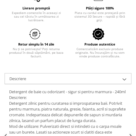
Odorizant toaleta
Solutii desfundat tevi
Livrare promptă
Plăți sigure 100%
Expediem comenzile în aceeași zi
Plata cu cardul este protejată prin
Hartie igienica
sau cel târziu în următoarea zi
sistemul 3D Secure – rapidă și fără
lucrătoare.
griji.
Produse curatenie casa
Solutie curatat geamuri
Solutie curatat podele
Retur simplu în 14 zile
Produse autentice
Solutie curatat mobila
Nu ți se potrivește? Poți returna
Comercializăm exclusiv produse
produsul în două săptămâni, pe baza
originale. Nu încurajăm și nu vom
Solutii dezinfectante
facturii.
vinde produse contrafăcute.
Odorizant camera
Solutie curatat covoare
Descriere
Detergenti universani
Servetele umede antibacteriene
Detergent de baie cu odorizant - sigur si pentru marmura - 240ml
suprafete
Descriere:
Cristale Aspirator
Detergent zilnic pentru curatarea si improspatarea baii. Potrivit
pentru marmura, piatra naturala, gresie, faianta, acril si suprafete
Laveta magica
cromate. Indeparteaza delicat depunerile de sapun si murdaria
Maturi, mopuri si galeti
zilnica, lasand un parfum placut de lunga durata.
Solutii Antimucegai
Mod de utilizare: Pulverizati direct si intindeti cu o carpa moale
sau un burete. Lasati sa actioneze scurt si clatiti daca este
Manusi