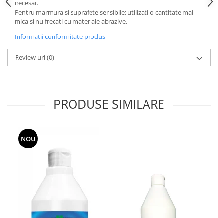
necesar.
Rezerva mop
Pentru marmura si suprafete sensibile: utilizati o cantitate mai
mica si nu frecati cu materiale abrazive.
Solutie anticalcar pentru cafetiere
Informatii conformitate produs
Solutie curatare aparatura
electronica
Review-uri
(0)
Solutie multisuprafete
PRODUSE SIMILARE
NOU