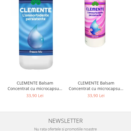
CLEMENTE Balsam
CLEMENTE Balsam
Concentrat cu microcapsule
Concentrat cu microcapsule
Fresco Blu 1L
Carezza 1L
33,90 Lei
33,90 Lei
NEWSLETTER
Nu rata ofertele si promotiile noastre