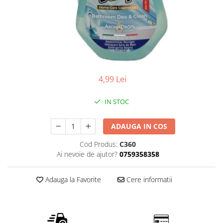
Detergent vase
Solutii suprafete bucatarie
Prosoape de hartie si servetele
Bureti vase si lavete
Saci menajeri
Folii si pungi alimentare
4,99 Lei
Vesela de unica folosinta
IN STOC
Degresant
intretinere masina spalat vase
ADAUGA IN COS
Pungi congelator
Pungi gheata
Cod Produs:
C360
Ai nevoie de ajutor?
0759358358
Rezerve filtru Cafea
Produse curatenie baie
Adauga la Favorite
Cere informatii
Solutii suprafete baie
Dezinfectat toaleta
Detartrant toaleta