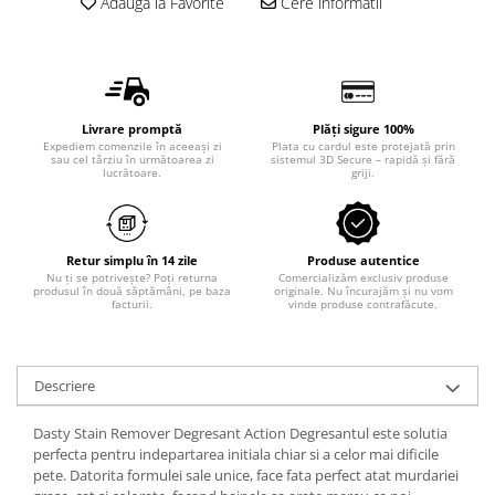
Odorizant toaleta
Adauga la Favorite
Cere informatii
Solutii desfundat tevi
Hartie igienica
Produse curatenie casa
Solutie curatat geamuri
Livrare promptă
Plăți sigure 100%
Expediem comenzile în aceeași zi
Plata cu cardul este protejată prin
Solutie curatat podele
sau cel târziu în următoarea zi
sistemul 3D Secure – rapidă și fără
lucrătoare.
griji.
Solutie curatat mobila
Solutii dezinfectante
Odorizant camera
Retur simplu în 14 zile
Produse autentice
Solutie curatat covoare
Nu ți se potrivește? Poți returna
Comercializăm exclusiv produse
Detergenti universani
produsul în două săptămâni, pe baza
originale. Nu încurajăm și nu vom
facturii.
vinde produse contrafăcute.
Servetele umede antibacteriene
suprafete
Cristale Aspirator
Descriere
Laveta magica
Maturi, mopuri si galeti
Dasty Stain Remover Degresant Action Degresantul este solutia
perfecta pentru indepartarea initiala chiar si a celor mai dificile
Solutii Antimucegai
pete. Datorita formulei sale unice, face fata perfect atat murdariei
Manusi