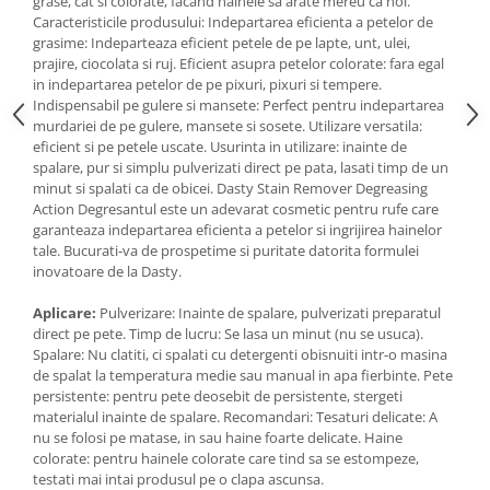
grase, cat si colorate, facand hainele sa arate mereu ca noi.
Caracteristicile produsului: Indepartarea eficienta a petelor de
Rezerva mop
grasime: Indeparteaza eficient petele de pe lapte, unt, ulei,
Solutie anticalcar pentru cafetiere
prajire, ciocolata si ruj. Eficient asupra petelor colorate: fara egal
in indepartarea petelor de pe pixuri, pixuri si tempere.
Solutie curatare aparatura
Indispensabil pe gulere si mansete: Perfect pentru indepartarea
electronica
murdariei de pe gulere, mansete si sosete. Utilizare versatila:
eficient si pe petele uscate. Usurinta in utilizare: inainte de
Solutie multisuprafete
spalare, pur si simplu pulverizati direct pe pata, lasati timp de un
minut si spalati ca de obicei. Dasty Stain Remover Degreasing
Action Degresantul este un adevarat cosmetic pentru rufe care
garanteaza indepartarea eficienta a petelor si ingrijirea hainelor
tale. Bucurati-va de prospetime si puritate datorita formulei
inovatoare de la Dasty.
Aplicare:
Pulverizare: Inainte de spalare, pulverizati preparatul
direct pe pete. Timp de lucru: Se lasa un minut (nu se usuca).
Spalare: Nu clatiti, ci spalati cu detergenti obisnuiti intr-o masina
de spalat la temperatura medie sau manual in apa fierbinte. Pete
persistente: pentru pete deosebit de persistente, stergeti
materialul inainte de spalare. Recomandari: Tesaturi delicate: A
nu se folosi pe matase, in sau haine foarte delicate. Haine
colorate: pentru hainele colorate care tind sa se estompeze,
testati mai intai produsul pe o clapa ascunsa.