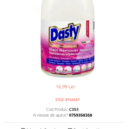
Detergent vase
Solutii suprafete bucatarie
Prosoape de hartie si servetele
Bureti vase si lavete
Saci menajeri
Folii si pungi alimentare
Vesela de unica folosinta
Degresant
intretinere masina spalat vase
Pungi congelator
Pungi gheata
16,99 Lei
Rezerve filtru Cafea
Produse curatenie baie
STOC EPUIZAT
Solutii suprafete baie
Cod Produs:
C353
Dezinfectat toaleta
Ai nevoie de ajutor?
0759358358
Detartrant toaleta