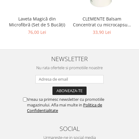
Laveta Magică din
CLEMENTE Balsam
Microfibră (Set de 5 Bucăți)
Concentrat cu microcapsule
Carezza 1L
76,00 Lei
33,90 Lei
NEWSLETTER
Nu rata ofertele si promotiile noastre
Vreau sa primesc newsletter cu promotiile
magazinului. Afla mai multe in
Politica de
Confidentialitate
SOCIAL
Urmareste-ne in social media