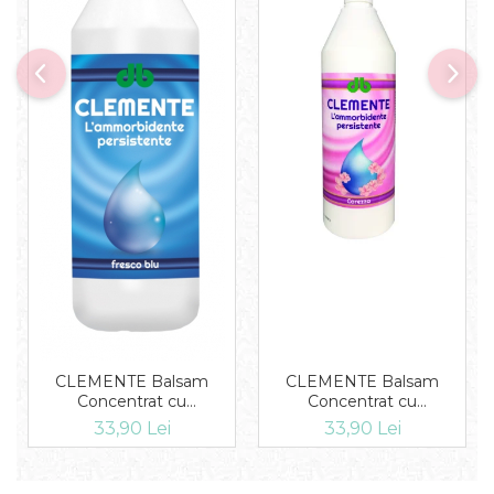
CLEMENTE Balsam
CLEMENTE Balsam
Concentrat cu
Concentrat cu
microcapsule Carezza 1L
microcapsule Fresco Blu
33,90 Lei
33,90 Lei
1L