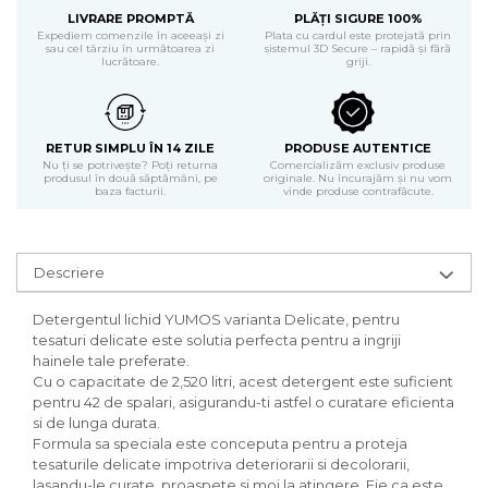
Produse curatenie casa
LIVRARE PROMPTĂ
PLĂȚI SIGURE 100%
Expediem comenzile în aceeași zi
Plata cu cardul este protejată prin
sau cel târziu în următoarea zi
sistemul 3D Secure – rapidă și fără
Solutie curatat geamuri
lucrătoare.
griji.
Solutie curatat podele
Solutie curatat mobila
Solutii dezinfectante
RETUR SIMPLU ÎN 14 ZILE
PRODUSE AUTENTICE
Odorizant camera
Nu ți se potrivește? Poți returna
Comercializăm exclusiv produse
produsul în două săptămâni, pe
originale. Nu încurajăm și nu vom
Solutie curatat covoare
baza facturii.
vinde produse contrafăcute.
Detergenti universani
Servetele umede antibacteriene
suprafete
Descriere
Cristale Aspirator
Laveta magica
Detergentul lichid YUMOS varianta Delicate, pentru
Maturi, mopuri si galeti
tesaturi delicate este solutia perfecta pentru a ingriji
Solutii Antimucegai
hainele tale preferate.
Cu o capacitate de 2,520 litri, acest detergent este suficient
Manusi
pentru 42 de spalari, asigurandu-ti astfel o curatare eficienta
Rezerva mop
si de lunga durata.
Formula sa speciala este conceputa pentru a proteja
Solutie anticalcar pentru
tesaturile delicate impotriva deteriorarii si decolorarii,
cafetiere
lasandu-le curate, proaspete si moi la atingere. Fie ca este