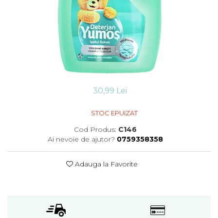
Detergent vase
Solutii suprafete bucatarie
Prosoape de hartie si servetele
Bureti vase si lavete
Saci menajeri
Folii si pungi alimentare
Vesela de unica folosinta
Degresant
30,99 Lei
intretinere masina spalat vase
Pungi congelator
STOC EPUIZAT
Pungi gheata
Cod Produs:
C146
Rezerve filtru Cafea
Ai nevoie de ajutor?
0759358358
Produse curatenie baie
Solutii suprafete baie
Adauga la Favorite
Dezinfectat toaleta
Detartrant toaleta
Odorizant toaleta
Solutii desfundat tevi
Hartie igienica