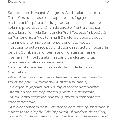
Descriere
Solutie curatare aparatura
electronica
Samponul cu Keratină, Colagen și Acid Hialuronic de la
Dalas Cosmetics este conceput pentru îngrijirea
Solutie multisuprafete
revitalizantă a părului fin, fragil, deteriorat, uscat, lipsit de
volum și predispus la vârfuri despicate. Pentru a realiza
acest lucru, formula Șamponului Profi-Tox este îmbogățită
cu Pantenol (sau Provitamina B5) și ulei de cocos, bogat în
vitamine și alte microelemente benefice. Aceste
ingrediente puternice pătrund adânc în structura fiecărui fir
de păr. Combinația lor permite o hidratare și hrănire
intensivă în timpul curățării, redând părului tău forța,
grosimea și strălucirea sănătoasă.
Caracteristici ale Șamponului Profi-Tox de la Dalas
Cosmetics:
- Acidul hialuronic elimină deficiența de umiditate din
structura părului, făcându-l elastic și puternic;
- Colagenul „repară” activ și rapid zonele deteriorate;
- Keratina reduce fragilitatea și vârfurile despicate;
- Stimulează creșterea părului și ajută la combaterea
căderii acestuia;
- Are o consistență destul de densă care face spumă bine și
curăță temeinic părul de impurități și produse de styling;
- Lasă firele de păr proaspete, elastice, ușor de gestionat și