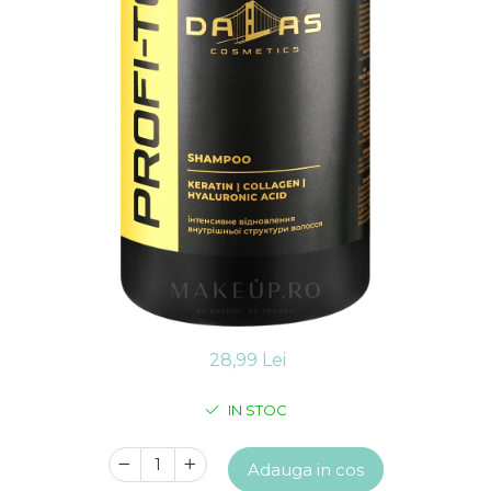
Detergent vase
Solutii suprafete bucatarie
Prosoape de hartie si servetele
Bureti vase si lavete
Saci menajeri
Folii si pungi alimentare
Vesela de unica folosinta
Degresant
intretinere masina spalat vase
Pungi congelator
Pungi gheata
Rezerve filtru Cafea
Produse curatenie baie
Solutii suprafete baie
28,99 Lei
Dezinfectat toaleta
Detartrant toaleta
IN STOC
Odorizant toaleta
Solutii desfundat tevi
Adauga in cos
Hartie igienica