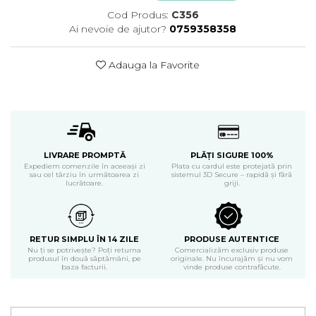
Produse curatenie casa
Cod Produs:
C356
Ai nevoie de ajutor?
0759358358
Solutie curatat geamuri
Solutie curatat podele
Adauga la Favorite
Solutie curatat mobila
Solutii dezinfectante
Odorizant camera
Solutie curatat covoare
Detergenti universani
Servetele umede antibacteriene
LIVRARE PROMPTĂ
PLĂȚI SIGURE 100%
suprafete
Expediem comenzile în aceeași zi
Plata cu cardul este protejată prin
sau cel târziu în următoarea zi
sistemul 3D Secure – rapidă și fără
Cristale Aspirator
lucrătoare.
griji.
Laveta magica
Maturi, mopuri si galeti
Solutii Antimucegai
RETUR SIMPLU ÎN 14 ZILE
PRODUSE AUTENTICE
Manusi
Nu ți se potrivește? Poți returna
Comercializăm exclusiv produse
produsul în două săptămâni, pe
originale. Nu încurajăm și nu vom
baza facturii.
vinde produse contrafăcute.
Rezerva mop
Solutie anticalcar pentru
cafetiere